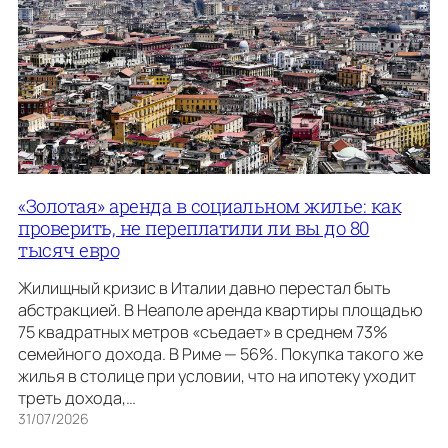
«Золотая» аренда в социальном жилье: как
проверить, не переплатили ли вы до 80
тысяч евро
Жилищный кризис в Италии давно перестал быть
абстракцией. В Неаполе аренда квартиры площадью
75 квадратных метров «съедает» в среднем 73%
семейного дохода. В Риме — 56%. Покупка такого же
жилья в столице при условии, что на ипотеку уходит
треть дохода,…
31/07/2026