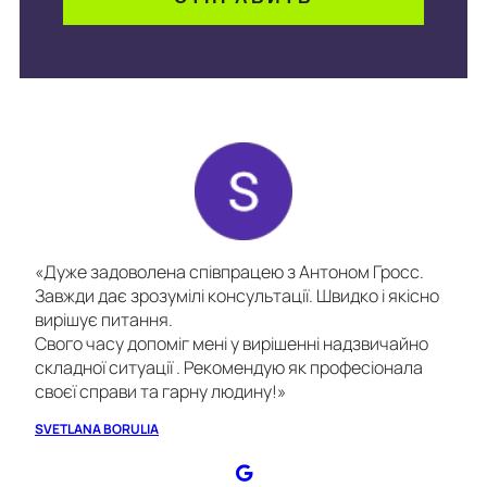
«Дуже задоволена співпрацею з Антоном Гросс.
Завжди дає зрозумілі консультації. Швидко і якісно
вирішує питання.
Свого часу допоміг мені у вирішенні надзвичайно
складної ситуації . Рекомендую як професіонала
своєї справи та гарну людину!»
SVETLANA BORULIA