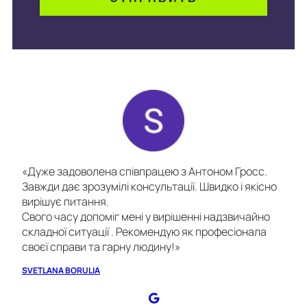
«Дуже задоволена співпрацею з Антоном Гросс.
Завжди дає зрозумілі консультації. Швидко і якісно
вирішує питання.
Свого часу допоміг мені у вирішенні надзвичайно
складної ситуації . Рекомендую як професіонала
своєї справи та гарну людину!»
SVETLANA BORULIA