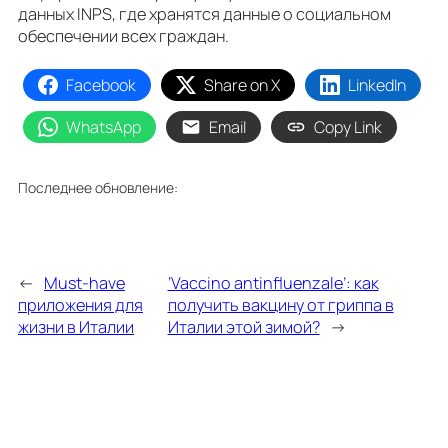
данных INPS, где хранятся данные о социальном
обеспечении всех граждан.
Facebook
Share on X
LinkedIn
WhatsApp
Email
Copy Link
Последнее обновление:
←
Must-have
‘Vaccino antinfluenzale’: как
приложения для
получить вакцину от гриппа в
жизни в Италии
Италии этой зимой?
→