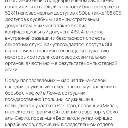
В постановлении о предварительном заключении
говорится, что в общей сложности было совершено
52 811 неправомерных доступов к SDI, а также 108 805
доступов к судебным и административным
документам. В их число также входил
конфиденциальный документ AISI, Агентства
внутренней разведки и безопасности, то есть
секретных служб. Как утверждается, доступ к SDI
стал возможен частично благодаря соучастию
некоторых сотрудников правоохранительных
органов, а частично — в результате компьютерной
атаки.
Среди подозреваемых — маршал Финансовой
гвардии, служивший в следственном управлении по
борьбе с мафией в Лечче, сотрудник
государственной полиции, служивший в
полицейском участке в Ро-Перо, провинция Милан,
инспектор пограничной полиции в аэропорту Орио-
аль-Серио, провинция Бергамо, и унтер-офицер
карабинеров, служивший в следственном отделе