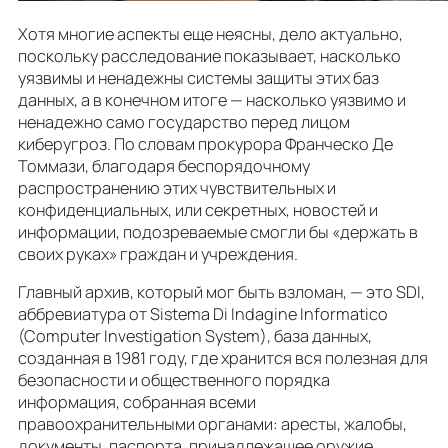
Хотя многие аспекты еще неясны, дело актуально,
поскольку расследование показывает, насколько
уязвимы и ненадежны системы защиты этих баз
данных, а в конечном итоге — насколько уязвимо и
ненадежно само государство перед лицом
киберугроз. По словам прокурора Франческо Де
Томмази, благодаря беспорядочному
распространению этих чувствительных и
конфиденциальных, или секретных, новостей и
информации, подозреваемые смогли бы «держать в
своих руках» граждан и учреждения.
Главный архив, который мог быть взломан, — это SDI,
аббревиатура от Sistema Di Indagine Informatico
(Computer Investigation System), база данных,
созданная в 1981 году, где хранится вся полезная для
безопасности и общественного порядка
информация, собранная всеми
правоохранительными органами: аресты, жалобы,
документы, паспорта, принадлежащее оружие,