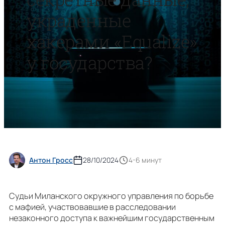
украденные
хакерами «Equalize»
у государства?
Антон Гросс
28/10/2024
4-6 минут
Судьи Миланского окружного управления по борьбе
с мафией, участвовавшие в расследовании
незаконного доступа к важнейшим государственным