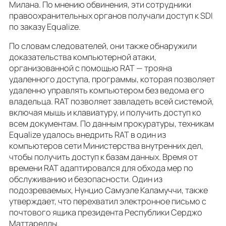
Милана. По мнению обвинения, эти сотрудники
правоохранительных органов получали доступ к SDI
по заказу Equalize.
По словам следователей, они также обнаружили
доказательства компьютерной атаки,
организованной с помощью RAT — трояна
удаленного доступа, программы, которая позволяет
удаленно управлять компьютером без ведома его
владельца. RAT позволяет завладеть всей системой,
включая мышь и клавиатуру, и получить доступ ко
всем документам. По данным прокуратуры, техникам
Equalize удалось внедрить RAT в один из
компьютеров сети Министерства внутренних дел,
чтобы получить доступ к базам данных. Время от
времени RAT адаптировался для обхода мер по
обслуживанию и безопасности. Один из
подозреваемых, Нунцио Самуэле Каламуччи, также
утверждает, что перехватил электронное письмо с
почтового ящика президента Республики Серджо
Маттареллы.