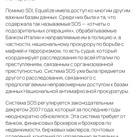
Помимо SDI, Equalize имела доступ ко многим другим
важным базам данных. Среди них была и та, что
содержала так называемые SOS — «отчеты о
подозрительных операциях», обрабатываемые
Банком Италии и направляемые им в полицию и, в
частности, национальному прокурору по борьбе с
мафией и терроризмом, то есть судье, который
координирует расследования по всей Италии по
преступлениям, связанным с организованной
преступностью. Система SOS уже была предметом
другого расследования, связанного с
предполагаемым неправомерным доступом к базам
данных Национальной антимафиозной прокуратуры.
Система SOS регулируется законодательным
декретом 2007 года, который за последние годы
неоднократно обновлялся. Эта система требует от
банков, финансовых брокеров и брокеров по
недвижимости, биржевых маклеров, почтовых
отделений, компаний по управлению активами и