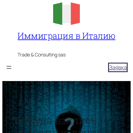
Перейти
к
содержимому
Иммиграция в Италию
Trade & Consulting sas
Заявка
Откуда взялись
секретные данные,