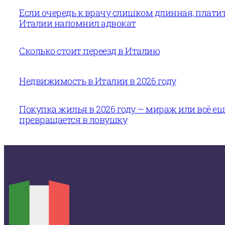
Если очередь к врачу слишком длинная, платит
Италии напомнил адвокат
Сколько стоит переезд в Италию
Недвижимость в Италии в 2026 году
Покупка жилья в 2026 году — мираж или всё е
превращается в ловушку