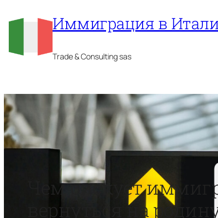
Перейти
Иммиграция в Итал
к
содержимому
Trade & Consulting sas
Чем рискует иммиг
вернуться на родину