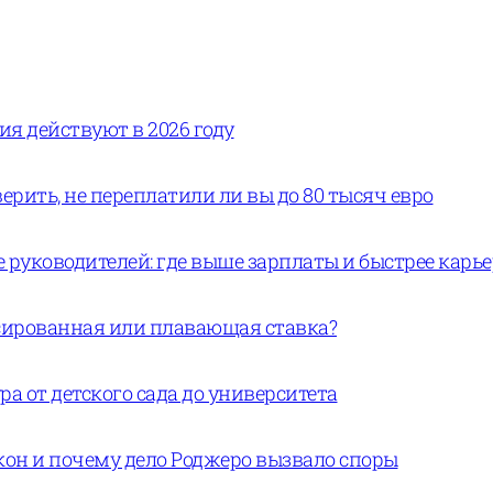
вия действуют в 2026 году
ерить, не переплатили ли вы до 80 тысяч евро
руководителей: где выше зарплаты и быстрее карь
ксированная или плавающая ставка?
а от детского сада до университета
кон и почему дело Роджеро вызвало споры