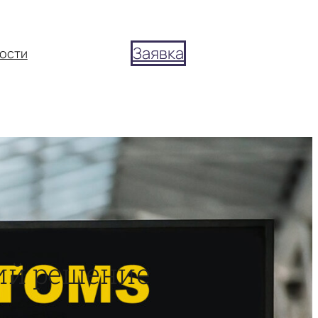
Заявка
ости
ий решение