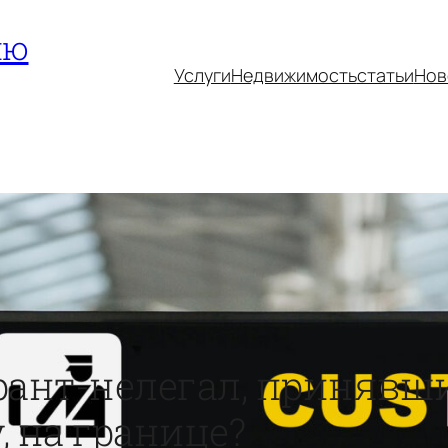
ию
Услуги
Недвижимость
статьи
Нов
рант-нелегал, принявш
, на границе?