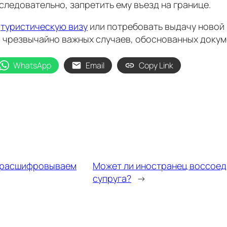
следовательно, запретить ему въезд на границе.
ь
туристическую визу
или потребовать выдачу новой 
м чрезвычайно важных случаев, обоснованных докум
WhatsApp
Email
Copy Link
: расшифровываем
Может ли иностранец воссоеди
супруга?
→