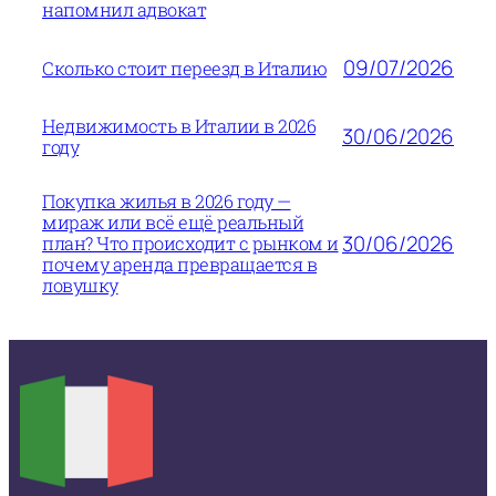
напомнил адвокат
09/07/2026
Сколько стоит переезд в Италию
Недвижимость в Италии в 2026
30/06/2026
году
Покупка жилья в 2026 году —
мираж или всё ещё реальный
30/06/2026
план? Что происходит с рынком и
почему аренда превращается в
ловушку