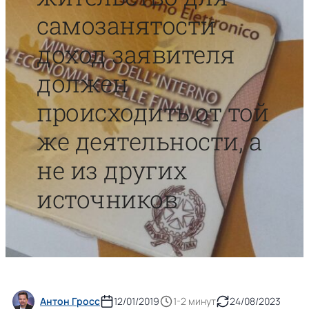
самозанятости
доход заявителя
должен
происходить от той
же деятельности, а
не из других
источников
Антон Гросс
12/01/2019
1-2 минут
24/08/2023