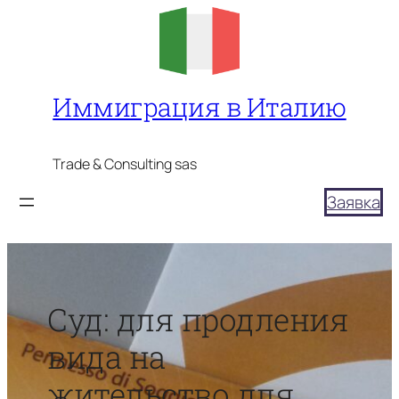
Перейти
к
содержимому
Иммиграция в Италию
Trade & Consulting sas
Заявка
Суд: для продления
вида на
жительство для