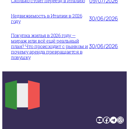
09/07/2026
Сколько стоит переезд в Италию
Недвижимость в Италии в 2026
30/06/2026
году
Покупка жилья в 2026 году —
мираж или всё ещё реальный
30/06/2026
план? Что происходит с рынком и
почему аренда превращается в
ловушку
YouTube
Facebook
Telegram
Instagram