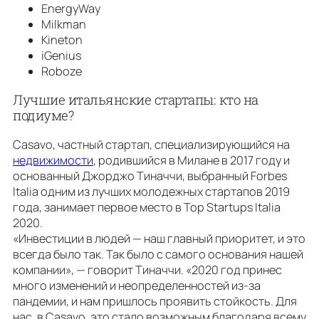
EnergyWay
Milkman
Kineton
iGenius
Roboze
Лучшие итальянские стартапы: кто на
подиуме?
Casavo, частный стартап, специализирующийся на
недвижимости
, родившийся в Милане в 2017 году и
основанный Джорджо Тиначчи, выбранный Forbes
Italia одним из лучших молодежных стартапов 2019
года, занимает первое место в Top Startups Italia
2020.
«Инвестиции в людей — наш главный приоритет, и это
всегда было так. Так было с самого основания нашей
компании», — говорит Тиначчи. «2020 год принес
много изменений и неопределенностей из-за
пандемии, и нам пришлось проявить стойкость. Для
нас, в Casavo, это стало возможным благодаря всему