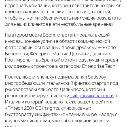
персоналу компании, который действительно принял
изменения как часть наших основных ценностей,
чтобы мы могли обеспечивать наилучшие результаты
для наших клиентов в эти нестабильные времена».
На втором месте Boom, стартап, предлагающий
инновационные услуги в области коммерческой
фотографии, основанный тремя друзьями — Якопо
Бенедетти, Федерико Маттиа Дольчи и Джакомо
Граттирола — выбранный в этом году лучшим среди
молодежных проектов в категории Enterprise Tech.
Последнюю ступеньку подиума занял Satispay,
многообещающий итальянский финтех-стартап под
руководством Альберто Дальмассо, который
революционизирует систему
цифровых платежей
в
Италии и который недавно также вошел в рейтинг
«Fintech 250» CB Insights, список самых
быстрорастущих финтех-компаний в мире, наряду с
крупными гигантами, уже работающими во всем
мире.