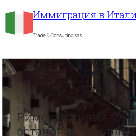
Перейти
Иммиграция в Итал
к
содержимому
Trade & Consulting sas
Римская линия метро
остановок, чем пла