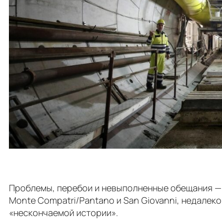
Проблемы, перебои и невыполненные обещания — н
Monte Compatri/Pantano и San Giovanni, недалеко
«нескончаемой истории».