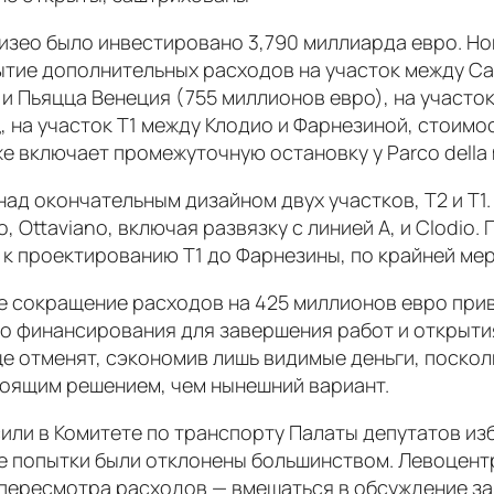
изео было инвестировано 3,790 миллиарда евро. Но
ытие дополнительных расходов на участок между Са
и Пьяцца Венеция (755 миллионов евро), на участо
, на участок Т1 между Клодио и Фарнезиной, стоимо
же включает промежуточную остановку у Parco della 
ад окончательным дизайном двух участков, T2 и T1.
o, Ottaviano, включая развязку с линией A, и Clodi
 к проектированию Т1 до Фарнезины, по крайней мер
 сокращение расходов на 425 миллионов евро приве
о финансирования для завершения работ и открытия
ще отменят, сэкономив лишь видимые деньги, поскол
оящим решением, чем нынешний вариант.
ли в Комитете по транспорту Палаты депутатов из
се попытки были отклонены большинством. Левоцен
 пересмотра расходов — вмешаться в обсуждение за