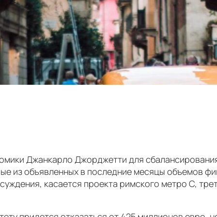
омики Джанкарло Джорджетти для сбалансирования
ые из объявленных в последние месяцы объемов фи
суждения, касается проекта римского метро C, тре
тету придется отказаться от 425 миллионов евро, 