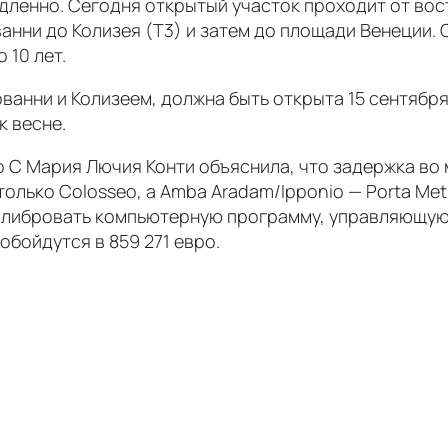
едленно. Сегодня открытый участок проходит от во
анни до Колизея (Т3) и затем до площади Венеции. 
 10 лет.
ванни и Колизеем, должна быть открыта 15 сентября
к весне.
 C Мария Лючия Конти объяснила, что задержка во 
 только Colosseo, а Amba Aradam/Ipponio — Porta Met
калибровать компьютерную программу, управляющую
обойдутся в 859 271 евро.