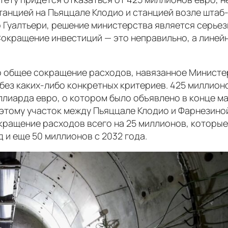
танцией на Пьяццале Клодио и станцией возле штаб
о Гуалтьери, решение министерства является серье
окращение инвестиций — это неправильно, а линей
то общее сокращение расходов, навязанное Минист
ез каких-либо конкретных критериев. 425 миллионо
ллиарда евро, о котором было объявлено в конце м
оэтому участок между Пьяццале Клодио и Фарнезино
ращение расходов всего на 25 миллионов, которые,
 и еще 50 миллионов с 2032 года.