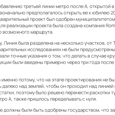
влению третьей линии метро после А, открытой в 19
ервоначально предполагалось открыть ее к юбилею 20
варительный проект был одобрен муниципалитетом 
 для реализации проекта была создана компания Rom
ю возможного маршрута.
 Линия была разделена на несколько участков, от T
варительных исследованиях не были предусмотрены
вали точные указания о том, что делать в случае к
укции были введены примерно через три года после 
 именно потому, что на этапе проектирования не б
далеко над землей, чтобы он проходил над линией 
статки, поэтому было решено перенести раскопки т
тро A, также пришлось переделывать с нуля.
е должны были быть одобрены государством, что з