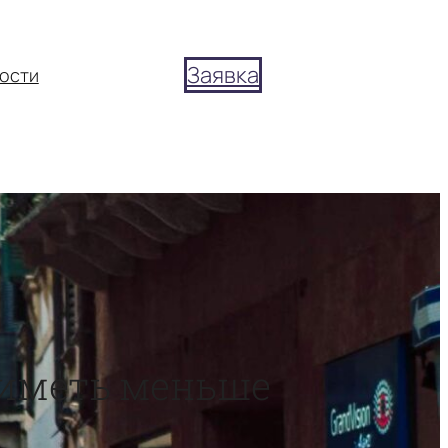
Заявка
ости
т иметь меньше