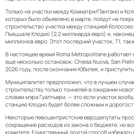
Только на участки между Комматри/Пантано и Кол
которых было объявлено в марте, пойдут на покр
строительство участка между станцией Колоссео 
Пьяццале Клодио (2,2 миллиарда евро) и, наконец
миллионов евро. Этот последний участок, Т1, так
В настоящее время Roma Metropolitane работает н
еще несколько остановок: Chiesa Nuova, San Pietr
2026 году, после окончания Юбилея, и приступить
Муниципалитет предположил, что в лучшем случае
строительству только тоннелей в ожидании новог
словам мэра Гуалтьери, — это если участок вооб
станцию Клодио будет более сложным и дорогост
Некоторые левоцентристские евродепутаты проси
сокращение расходов из закона о бюджете, но в
комитете. Единственный другой способ избежать