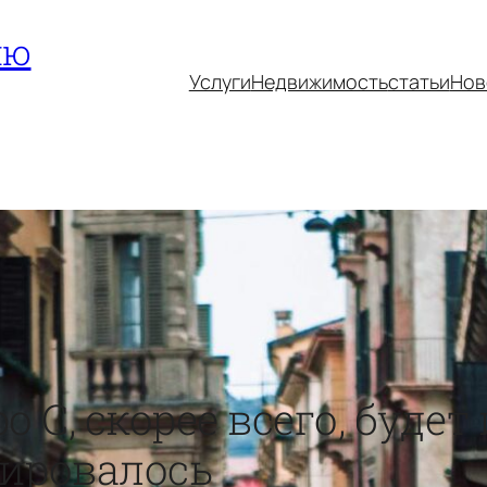
ию
Услуги
Недвижимость
статьи
Нов
 C, скорее всего, буде
нировалось