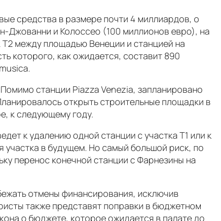
вые средства в размере почти 4 миллиардов, о
н-Джованни и Колоссео (100 миллионов евро), на
к Т2 между площадью Венеции и станцией на
сть которого, как ожидается, составит 890
musica.
 Помимо станции Piazza Venezia, запланировано
o. Планировалось открыть строительные площадки в
е, к следующему году.
дет к удалению одной станции с участка Т1 или к
 участка в будущем. Но самый большой риск, по
ьку перенос конечной станции с Фарнезины на
бежать отмены финансирования, исключив
тристы также представят поправки в бюджетном
кона о бюджете, которое ожидается в палате до