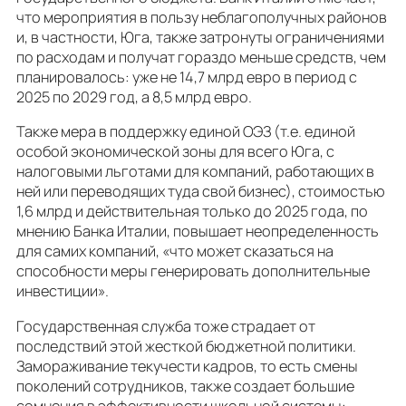
что мероприятия в пользу неблагополучных районов
и, в частности, Юга, также затронуты ограничениями
по расходам и получат гораздо меньше средств, чем
планировалось: уже не 14,7 млрд евро в период с
2025 по 2029 год, а 8,5 млрд евро.
Также мера в поддержку единой ОЭЗ (т.е. единой
особой экономической зоны для всего Юга, с
налоговыми льготами для компаний, работающих в
ней или переводящих туда свой бизнес), стоимостью
1,6 млрд и действительная только до 2025 года, по
мнению Банка Италии, повышает неопределенность
для самих компаний, «что может сказаться на
способности меры генерировать дополнительные
инвестиции».
Государственная служба тоже страдает от
последствий этой жесткой бюджетной политики.
Замораживание текучести кадров, то есть смены
поколений сотрудников, также создает большие
сомнения в эффективности школьной системы: