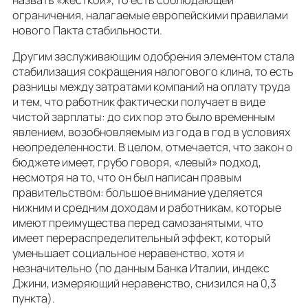
ограничения, налагаемые европейскими правилами
нового Пакта стабильности.
Другим заслуживающим одобрения элементом стала
стабилизация сокращения налогового клина, то есть
разницы между затратами компаний на оплату труда
и тем, что работник фактически получает в виде
чистой зарплаты: до сих пор это было временным
явлением, возобновляемым из года в год в условиях
неопределенности. В целом, отмечается, что закон о
бюджете имеет, грубо говоря, «левый» подход,
несмотря на то, что он был написан правым
правительством: большое внимание уделяется
нижним и средним доходам и работникам, которые
имеют преимущества перед самозанятыми, что
имеет перераспределительный эффект, который
уменьшает социальное неравенство, хотя и
незначительно (по данным Банка Италии, индекс
Джини, измеряющий неравенство, снизился на 0,3
пункта).