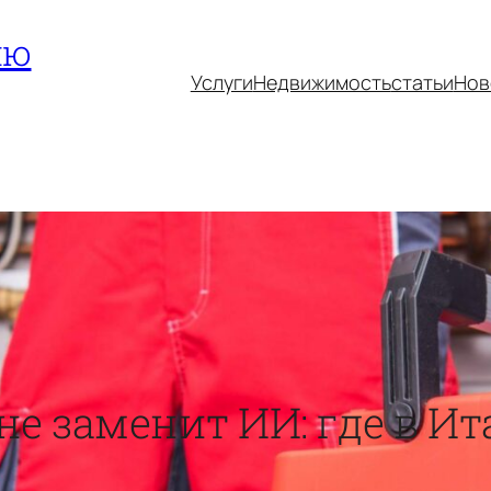
ию
Услуги
Недвижимость
статьи
Нов
не заменит ИИ: где в И