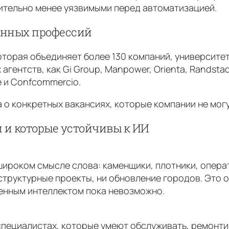
чительно менее уязвимыми перед автоматизацией.
ванных профессий
оторая объединяет более 130 компаний, университет
гентств, как Gi Group, Manpower, Orienta, Randstad
 и Confcommercio.
а о конкретных вакансиях, которые компании не могу
и и которые устойчивы к ИИ
широком смысле слова: каменщики, плотники, опера
труктурные проекты, ни обновление городов. Это о
венным интеллектом пока невозможно.
пециалистах, которые умеют обслуживать, ремонт