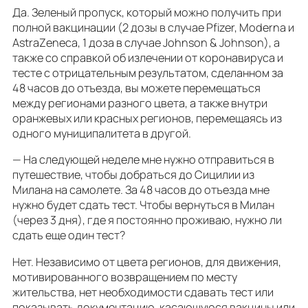
Да. Зеленый пропуск, который можно получить при
полной вакцинации (2 дозы в случае Pfizer, Moderna и
AstraZeneca, 1 доза в случае Johnson & Johnson), а
также со справкой об излечении от коронавируса и
тесте с отрицательным результатом, сделанном за
48 часов до отъезда, вы можете перемещаться
между регионами разного цвета, а также внутри
оранжевых или красных регионов, перемещаясь из
одного муниципалитета в другой.
— На следующей неделе мне нужно отправиться в
путешествие, чтобы добраться до Сицилии из
Милана на самолете. За 48 часов до отъезда мне
нужно будет сдать тест. Чтобы вернуться в Милан
(через 3 дня), где я постоянно проживаю, нужно ли
сдать еще один тест?
Нет. Независимо от цвета регионов, для движения,
мотивированного возвращением по месту
жительства, нет необходимости сдавать тест или
показывать документацию, касающуюся вакцины или