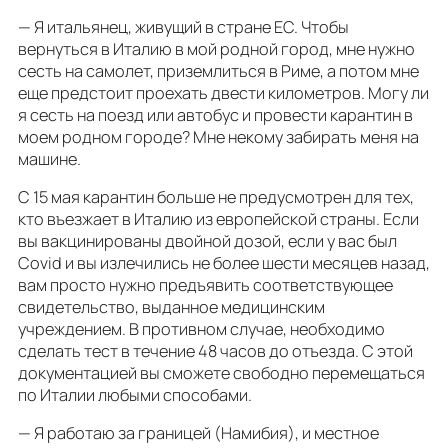
— Я итальянец, живущий в стране ЕС. Чтобы
вернуться в Италию в мой родной город, мне нужно
сесть на самолет, приземлиться в Риме, а потом мне
еще предстоит проехать двести километров. Могу ли
я сесть на поезд или автобус и провести карантин в
моем родном городе? Мне некому забирать меня на
машине.
С 15 мая карантин больше не предусмотрен для тех,
кто въезжает в Италию из европейской страны. Если
вы вакцинированы двойной дозой, если у вас был
Covid и вы излечились не более шести месяцев назад,
вам просто нужно предъявить соответствующее
свидетельство, выданное медицинским
учреждением. В противном случае, необходимо
сделать тест в течение 48 часов до отъезда. С этой
документацией вы сможете свободно перемещаться
по Италии любыми способами.
— Я работаю за границей (Намибия), и местное