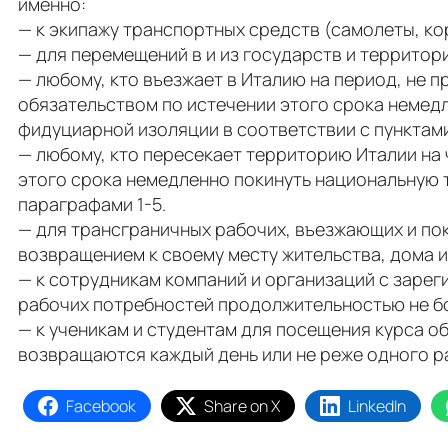
именно:
— к экипажу транспортных средств (самолеты, кора
— для перемещений в и из государств и территори
— любому, кто въезжает в Италию на период, не 
обязательством по истечении этого срока немед
фидуциарной изоляции в соответствии с пунктами
— любому, кто пересекает территорию Италии на 
этого срока немедленно покинуть национальную 
параграфами 1-5.
— для трансграничных рабочих, въезжающих и п
возвращением к своему месту жительства, дома и
— к сотрудникам компаний и организаций с заре
рабочих потребностей продолжительностью не бо
— к ученикам и студентам для посещения курса о
возвращаются каждый день или не реже одного ра
Facebook
Share on X
LinkedIn