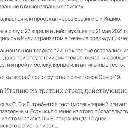
казанные в вышеназванных списках.
авливался или проезжал через Бразилию и Индию.
ее в силу с 27 апреля и действующее по 21 мая 2021 
дились в Индии транзитом в течение предыдущих че
национальной территории, но которые оставались и
, даже при отсутствии симптомов, обязаны сообщит
сти и пройти молекулярные или антигенные тесты.
х категорий при отсутствии симптомов Covid-19.
Италию из третьих стран, действующие с
сках C, D и E, требуется тест (молекулярный или а
бязательным. Есть исключения из этого обязательст
з стран списка D и E, сокращен до 10 дней.
йского региона Тироль.