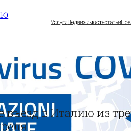
ию
Услуги
Недвижимость
статьи
Нов
въезд в Италию из тре
преля