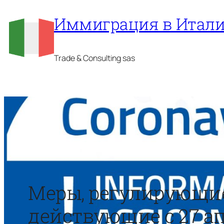
Перейти
Иммиграция в Итал
к
содержимому
Trade & Consulting sas
Меры, регулирующие 
действующие с 27 а