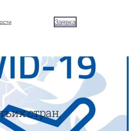
Заявка
ости
тьих стран,