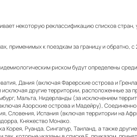
ивает некоторую реклассификацию списков стран, 
ах, применимых к поездкам за границу и обратно, с 
пидемиологическим риском будут определены среди т
орватия, Дания (включая Фарерские острова и Грен
 и исключая другие территории, расположенные за 
ембург, Мальта, Нидерланды (за исключением терри
(включая Азорские острова и Мадейру), Соединенн
ия, Словения, Испания (включая территории на Афр
ндорра, Княжество Монако.
а Корея, Руанда, Сингапур, Таиланд, а также други
тех, которые указаны в списке E, приказом, принят