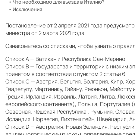
Что необходимо для въезда в Италию?
Исключения
Постановление от 2 апреля 2021 года предусматр
министра от 2 марта 2021 года.
Ознакомьтесь со списками, чтобы узнать о правил
Список А — Ватикан и Республика Сан-Марино.
Список B — Государства и территории с низким э
принятом в соответствии с пунктом 2 статьи 6.
Список C — Австрия, Бельгия, Болгария, Кипр, Х
Гваделупу, Мартинику, Гайану, Реюньон, Майотту
Греция, Ирландия, Израиль, Латвия, Литва, Люкс
европейского континента), Польша, Португалия 
Северная, Чешская Республика , Румыния, Словак
Исландия, Норвегия, Лихтенштейн, Швейцария, А
Список D — Австралия, Новая Зеландия, Республик
эпидемиологическим риском, определенные среди 