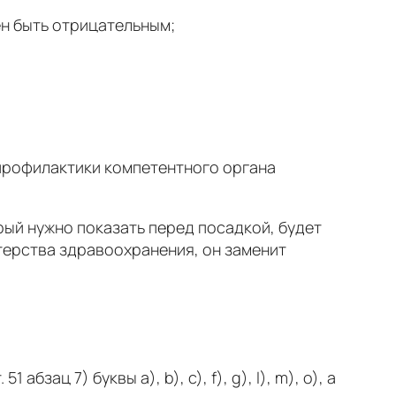
ен быть отрицательным;
 профилактики компетентного органа
ый нужно показать перед посадкой, будет
ерства здравоохранения, он заменит
зац 7) буквы a), b), c), f), g), l), m), o), а