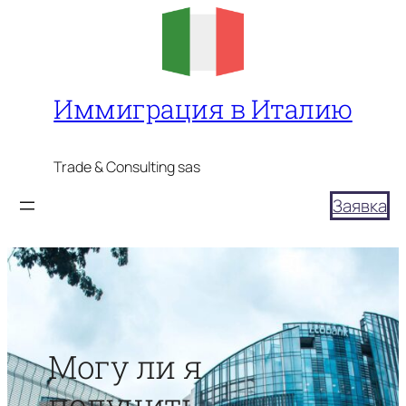
Перейти
к
содержимому
Иммиграция в Италию
Trade & Consulting sas
Заявка
Могу ли я
получить