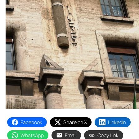
Facebook
Share on X
LinkedIn
WhatsApp
Email
Copy Link