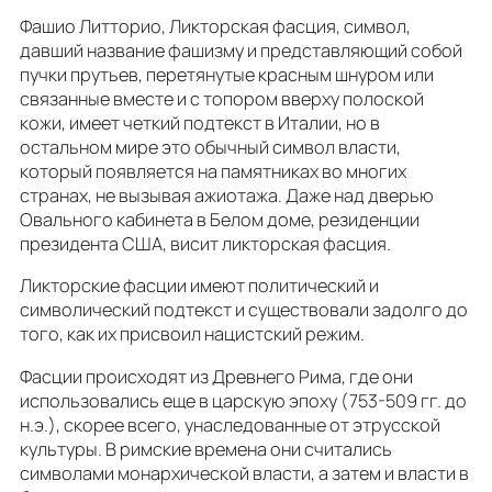
Фашио Литторио, Ликторская фасция, символ,
давший название фашизму и представляющий собой
пучки прутьев, перетянутые красным шнуром или
связанные вместе и с топором вверху полоской
кожи, имеет четкий подтекст в Италии, но в
остальном мире это обычный символ власти,
который появляется на памятниках во многих
странах, не вызывая ажиотажа. Даже над дверью
Овального кабинета в Белом доме, резиденции
президента США, висит ликторская фасция.
Ликторские фасции имеют политический и
символический подтекст и существовали задолго до
того, как их присвоил нацистский режим.
Фасции происходят из Древнего Рима, где они
использовались еще в царскую эпоху (753-509 гг. до
н.э.), скорее всего, унаследованные от этрусской
культуры. В римские времена они считались
символами монархической власти, а затем и власти в