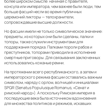
более широком смысле: начиная с правителя,
консула или императора, чем важнее были люди, тем
больше фасций несли во время публичных
церемоний ликторы — телохранители,
сопровождавшие высшие должности.
Но фасции имели не только символическое значение:
предметы, из которых они были сделаны, палки и
топоры, также служили инструментами для
поддержания порядка. Палками пороли рабов и
преступников, топорами приводили в исполнение
смертные приговоры. Для связывания заключенных
использовались кожаные ремни.
На протяжении всего республиканского, а затем и
императорского режима фасции оставались важным
символом, наряду с орлом, волчицей и инициалами
SPQR (Senatus Populusque Romanus, «Сенат и
римский народ»). А поскольку Римская империя в
последующие века была источником вдохновения
для множества политиков и режимов, искавших