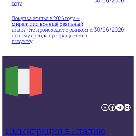
30/06/2026
году
Покупка жилья в 2026 году —
мираж или всё ещё реальный
30/06/2026
план? Что происходит с рынком и
почему аренда превращается в
ловушку
YouTube
Facebook
Telegram
Instagram
Иммиграция в Италию