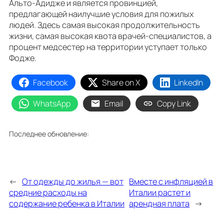
Альто-Адидже и является провинцией,
предлагающей наилучшие условия для пожилых
людей. Здесь самая высокая продолжительность
жизни, самая высокая квота врачей-специалистов, а
процент медсестер на территории уступает только
Фодже.
Facebook
Share on X
LinkedIn
WhatsApp
Email
Copy Link
Последнее обновление:
←
От одежды до жилья — вот
Вместе с инфляцией в
средние расходы на
Италии растет и
содержание ребенка в Италии
арендная плата
→