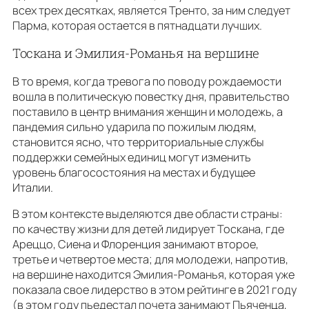
всех трех десятках, является Тренто, за ним следует
Парма, которая остается в пятнадцати лучших.
Тоскана и Эмилия-Романья на вершине
В то время, когда тревога по поводу рождаемости
вошла в политическую повестку дня, правительство
поставило в центр внимания женщин и молодежь, а
пандемия сильно ударила по пожилым людям,
становится ясно, что территориальные службы
поддержки семейных единиц могут изменить
уровень благосостояния на местах и будущее
Италии.
В этом контексте выделяются две области страны:
по качеству жизни для детей лидирует Тоскана, где
Ареццо, Сиена и Флоренция занимают второе,
третье и четвертое места; для молодежи, напротив,
на вершине находится Эмилия-Романья, которая уже
показала свое лидерство в этом рейтинге в 2021 году
(в этом году пьедестал почета занимают Пьяченца,