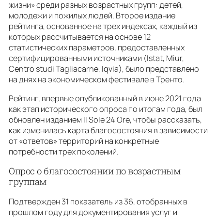
жизни» среди разных возрастных групп: детей,
молодежи и пожилых людей. Второе издание
рейтинга, основанное на трех индексах, каждый из
которых рассчитывается на основе 12
статистических параметров, предоставленных
сертифицированными источниками (Istat, Miur,
Centro studi Tagliacarne, Iqvia), было представлено
на днях на экономическом фестивале в Тренто.
Рейтинг, впервые опубликованный в июне 2021 года
как этап исторического опроса по итогам года, был
обновлен изданием Il Sole 24 Ore, чтобы рассказать,
как изменилась карта благосостояния в зависимости
от «ответов» территорий на конкретные
потребности трех поколений.
Опрос о благосостоянии по возрастным
группам
Подтвержден 31 показатель из 36, отобранных в
прошлом году для документирования услуг и