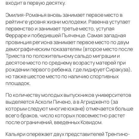
входит в первую десятку.
Эмилия-Романья вновь занимает первое место в
рейтинге уровня жизни молодежи. Равенна уступает
первенство и занимает третье место, уступая
Ферраре и победившей Пьяченце. Самая западная
провинция региона занимает первое место по двум
демографическим показателям (второе место после
Триеста по положительному сальдо миграции и
десятое место по среднему возрасту матерей при
рождении первого ребенка, где лидирует Сиракуза),
но также шестое место по наличию спортивных
площадок.
По количеству молодых выпускников университетов
выделяется Асколи Пичено, а в Агридженто (за
которым следуют многие южане) отмечается больше
всего браков, число которых повсеместно растет
после ограничений, введенных Ковидом.
Кальяри опережает двух представителей Трентино-