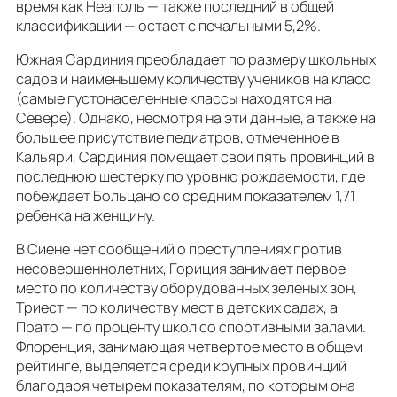
время как Неаполь — также последний в общей
классификации — остает с печальными 5,2%.
Южная Сардиния преобладает по размеру школьных
садов и наименьшему количеству учеников на класс
(самые густонаселенные классы находятся на
Севере). Однако, несмотря на эти данные, а также на
большее присутствие педиатров, отмеченное в
Кальяри, Сардиния помещает свои пять провинций в
последнюю шестерку по уровню рождаемости, где
побеждает Больцано со средним показателем 1,71
ребенка на женщину.
В Сиене нет сообщений о преступлениях против
несовершеннолетних, Гориция занимает первое
место по количеству оборудованных зеленых зон,
Триест — по количеству мест в детских садах, а
Прато — по проценту школ со спортивными залами.
Флоренция, занимающая четвертое место в общем
рейтинге, выделяется среди крупных провинций
благодаря четырем показателям, по которым она