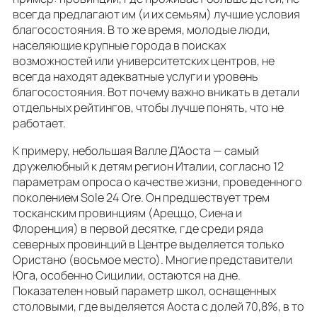
всегда предлагают им (и их семьям) лучшие условия
благосостояния. В то же время, молодые люди,
населяющие крупные города в поисках
возможностей или университетских центров, не
всегда находят адекватные услуги и уровень
благосостояния. Вот почему важно вникать в детали
отдельных рейтингов, чтобы лучше понять, что не
работает.
К примеру, небольшая Валле Д’Аоста — самый
дружелюбный к детям регион Италии, согласно 12
параметрам опроса о качестве жизни, проведенного
поколением Sole 24 Ore. Он предшествует трем
тосканским провинциям (Ареццо, Сиена и
Флоренция) в первой десятке, где среди ряда
северных провинций в Центре выделяется только
Ористано (восьмое место). Многие представители
Юга, особенно Сицилии, остаются на дне.
Показателен новый параметр школ, оснащенных
столовыми, где выделяется Аоста с долей 70,8%, в то