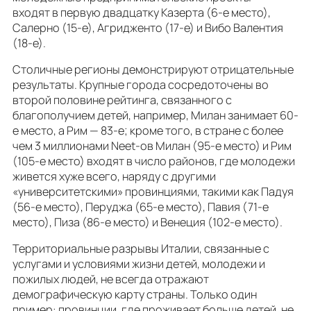
входят в первую двадцатку Казерта (6-е место),
Салерно (15-е), Агридженто (17-е) и Вибо Валентия
(18-е).
Столичные регионы демонстрируют отрицательные
результаты. Крупные города сосредоточены во
второй половине рейтинга, связанного с
благополучием детей, например, Милан занимает 60-
е место, а Рим — 83-е; кроме того, в стране с более
чем 3 миллионами Neet-ов Милан (95-е место) и Рим
(105-е место) входят в число районов, где молодежи
живется хуже всего, наряду с другими
«университетскими» провинциями, такими как Падуя
(56-е место), Перуджа (65-е место), Павия (71-е
место), Пиза (86-е место) и Венеция (102-е место).
Территориальные разрывы Италии, связанные с
услугами и условиями жизни детей, молодежи и
пожилых людей, не всегда отражают
демографическую карту страны. Только один
пример: провинции, где проживает больше детей, не