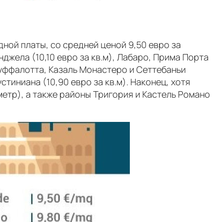
дной платы, со средней ценой 9,50 евро за
джела (10,10 евро за кв.м), Лабаро, Прима Порта
, Буффалотта, Казаль Монастеро и Сеттебаньи
стиниана (10,90 евро за кв.м). Наконец, хотя
метр), а также районы Тригория и Кастель Романо