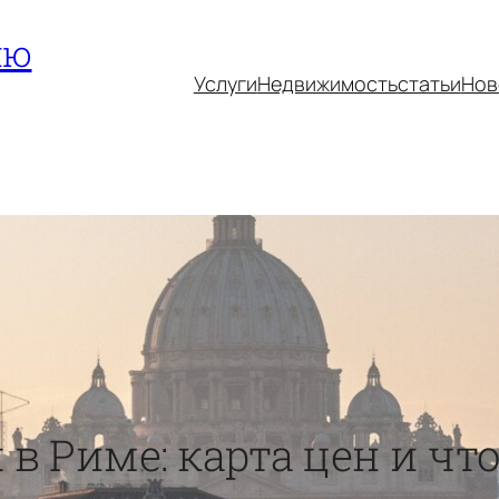
ию
Услуги
Недвижимость
статьи
Нов
 в Риме: карта цен и чт