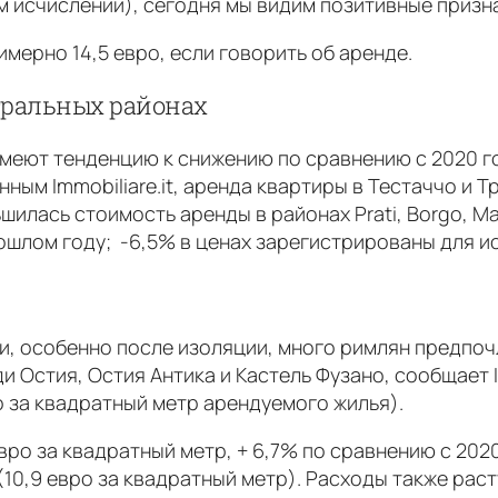
 исчислении), сегодня мы видим позитивные призна
мерно 14,5 евро, если говорить об аренде.
тральных районах
 имеют тенденцию к снижению по сравнению с 2020 г
ным Immobiliare.it, аренда квартиры в Тестаччо и Т
илась стоимость аренды в районах Prati, Borgo, Mazzi
рошлом году; -6,5% в ценах зарегистрированы для ис
и, особенно после изоляции, много римлян предпочли
и Остия, Остия Антика и Кастель Фузано, сообщает I
о за квадратный метр арендуемого жилья).
евро за квадратный метр, + 6,7% по сравнению с 202
0,9 евро за квадратный метр). Расходы также расту