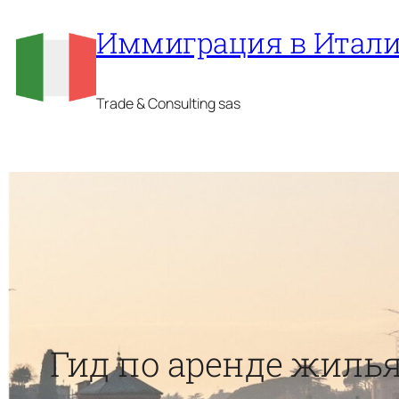
Перейти
Иммиграция в Итал
к
содержимому
Trade & Consulting sas
Гид по аренде жилья