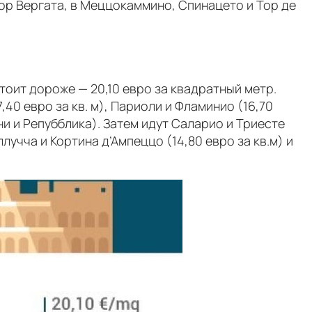
ор Вергата, в Меццокаммино, Спинацето и Тор де
тоит дороже — 20,10 евро за квадратный метр.
,40 евро за кв. м), Париоли и Фламинио (16,70
ни и Репубблика). Затем идут Саларио и Триесте
лучча и Кортина д’Ампеццо (14,80 евро за кв.м) и