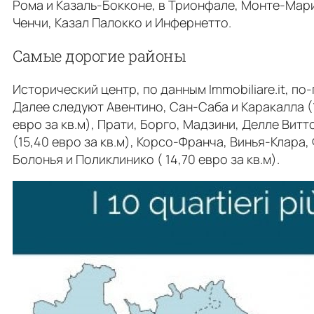
Рома и Казаль-Бокконе, в Трионфале, Монте-Мари
Ченчи, Казал Палокко и Инфернетто.
Самые дорогие районы
Исторический центр, по данным Immobiliare.it, п
Далее следуют Авентино, Сан-Саба и Каракалла (18
евро за кв.м), Прати, Борго, Мадзини, Делле Витт
(15,40 евро за кв.м), Корсо-Франча, Винья-Клара,
Болонья и Поликлинико ( 14,70 евро за кв.м).