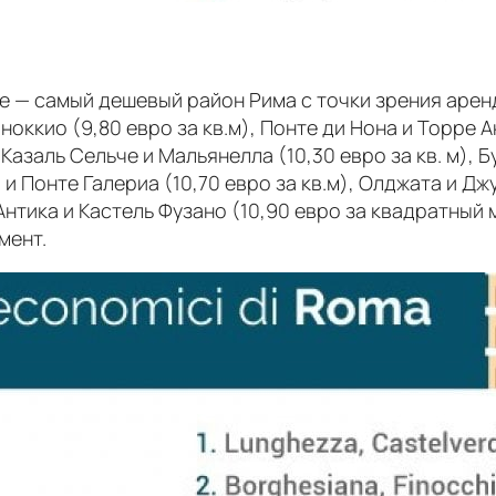
rde — самый дешевый район Рима с точки зрения арен
оккио (9,80 евро за кв.м), Понте ди Нона и Торре Ан
, Казаль Сельче и Мальянелла (10,30 евро за кв. м)
и Понте Галериа (10,70 евро за кв.м), Олджата и Джу
Антика и Кастель Фузано (10,90 евро за квадратный 
мент.