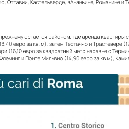
о, Оттавии, Кастельверде, вАнаньине, Романине и Т
о-прежнему остается районом, где аренда квартиры с
,40 евро за кв. м), затем Тестаччо и Трастевере (17
ори (16,10 евро за квадратный метр наравне с Терми
 Флеминг и Понте Мильвио (14,90 евро за кв.м), Камил