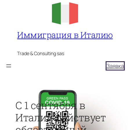
Перейти
к
содержимому
Иммиграция в Италию
Trade & Consulting sas
Заявка
С 1 сентября в
Италии действует
обязательный