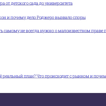
а от детского сада до университета
кон и почему дело Роджеро вызвало споры
ь самому не всегда нужно: о малоизвестном праве 
щё реальный план? Что происходит с рынком и поче