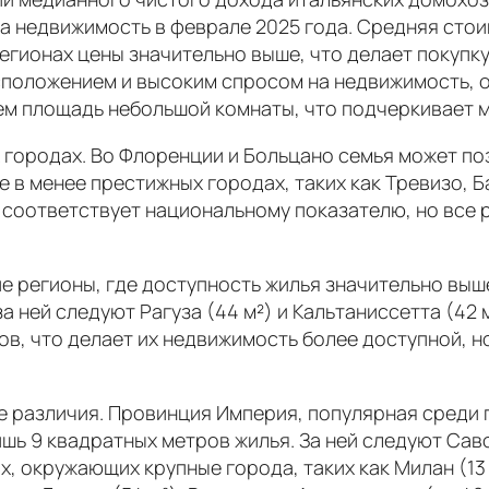
а недвижимость в феврале 2025 года. Средняя стои
регионах цены значительно выше, что делает покупк
асположением и высоким спросом на недвижимость, 
чем площадь небольшой комнаты, что подчеркивает 
 городах. Во Флоренции и Больцано семья может поз
же в менее престижных городах, таких как Тревизо, 
о соответствует национальному показателю, но все
е регионы, где доступность жилья значительно выше
 ней следуют Рагуза (44 м²) и Кальтаниссетта (42 
в, что делает их недвижимость более доступной, н
е различия. Провинция Империя, популярная среди 
ь 9 квадратных метров жилья. За ней следуют Савона
х, окружающих крупные города, таких как Милан (13 