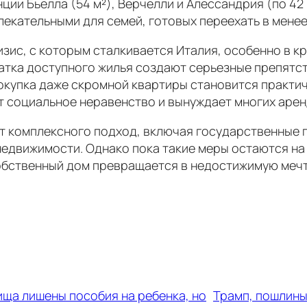
нции Бьелла (54 м²), Верчелли и Алессандрия (по 4
влекательными для семей, готовых переехать в мене
ис, с которым сталкивается Италия, особенно в кр
ватка доступного жилья создают серьезные препятс
покупка даже скромной квартиры становится практи
т социальное неравенство и вынуждает многих арен
ет комплексного подход, включая государственные
недвижимости. Однако пока такие меры остаются н
обственный дом превращается в недостижимую мечт
ища лишены пособия на ребенка, но
Трамп, пошлины