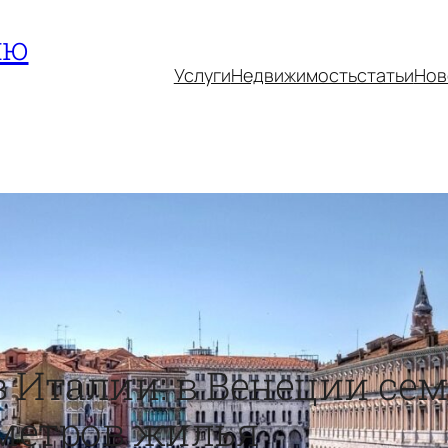
ию
Услуги
Недвижимость
статьи
Нов
Италии: в Венеции се
метров жилья