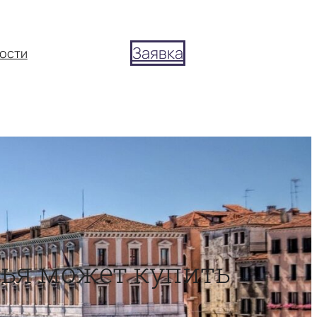
Заявка
ости
мья может купить