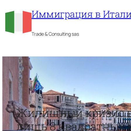
Перейти
Иммиграция в Итал
к
содержимому
Trade & Consulting sas
Жилищный кризис в 
лишь 8 квадратных 