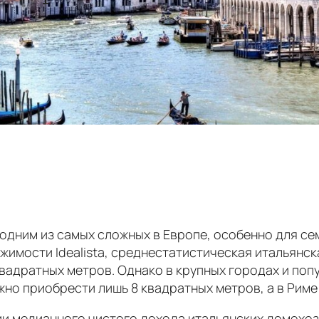
дним из самых сложных в Европе, особенно для се
мости Idealista, среднестатистическая итальянск
квадратных метров. Однако в крупных городах и по
но приобрести лишь 8 квадратных метров, а в Риме 
ии медианного чистого дохода итальянских домохоз