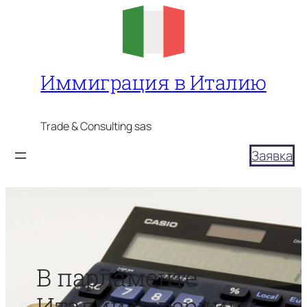
Перейти
к
содержимому
Иммиграция в Италию
Trade & Consulting sas
Заявка
В парламенте
Италии утвердили