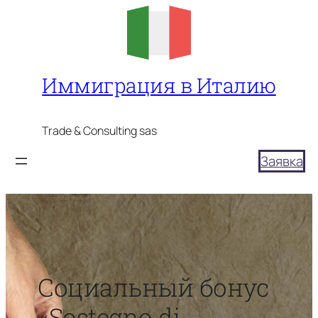
Перейти
к
содержимому
Иммиграция в Италию
Trade & Consulting sas
Заявка
Социальный бонус
«Sostegno di