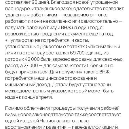
составляет 90 дней. Благодаря новой упрощенной
процедуре, итальянское законодательство позволит
удаленным работникам — независимо от того,
работают ли они на компанию или самостоятельно —
получать рабочую визу и ВНЖ на один год, с
возможностью продления документа еще на год.
«Нулла оста» не потребуется, и квоты,
установленные Декретом о потоках (максимальный
лимит в этом году составлял 69 700 единиц, из
которых 42 000 были зарезервированы для сезонных
работ, а 27 000 — для самозанятости), больше не
будут применяться. Для получения такого ВНЖ
потребуется медицинское страхование и
минимальный доход. Детали будут установлены
межведомственным указом, который может быть
издан к концу апреля.
Помимо облегчения процедуры получения рабочей
визы, новое законодательство также соответствует
одной из целей Национального плана
восстановления и развития — переквалификации и,