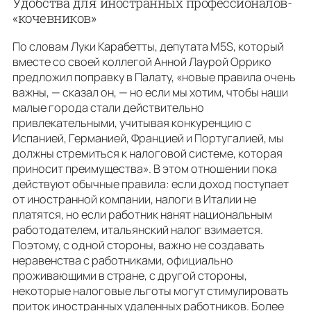
Удобства для иностранных профессионалов-
«кочевников»
По словам Луки Карабетты, депутата M5S, который
вместе со своей коллегой Анной Лаурой Оррико
предложил поправку в Палату, «новые правила очень
важны, — сказал он, — но если мы хотим, чтобы наши
малые города стали действительно
привлекательными, учитывая конкуренцию с
Испанией, Германией, Францией и Португалией, мы
должны стремиться к налоговой системе, которая
приносит преимущества». В этом отношении пока
действуют обычные правила: если доход поступает
от иностранной компании, налоги в Италии не
платятся, но если работник нанят национальным
работодателем, итальянский налог взимается.
Поэтому, с одной стороны, важно не создавать
неравенства с работниками, официально
проживающими в стране, с другой стороны,
некоторые налоговые льготы могут стимулировать
приток иностранных удаленных работников. Более