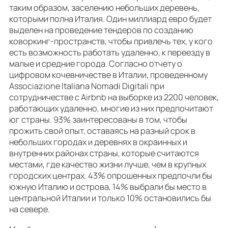
таким образом, заселению небольших деревень,
которыми полна Италия. Один миллиард евро будет
выделен на проведение тендеров по созданию
коворкинг-пространств, чтобы привлечь тех, у кого
есть возможность работать удаленно, к переезду в
малые и средние города. Согласно отчету о
цифровом кочевничестве в Италии, проведенному
Associazione Italiana Nomadi Digitali при
сотрудничестве с Airbnb на выборке из 2200 человек,
работающих удаленно, многие из них предпочитают
юг страны. 93% заинтересованы в том, чтобы
прожить свой опыт, оставаясь на разный срок в
небольших городах и деревнях в окраинных и
внутренних районах страны, которые считаются
местами, где качество жизни лучше, чем в крупных
городских центрах. 43% опрошенных предпочли бы
южную Италию и острова, 14% выбрали бы место в
центральной Италии и только 10% остановились бы
на севере.