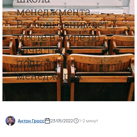
менеджмента
Bocconi занимает 7
месте в мире по
качеству
подготовке
менеджеров
Антон Гросс
23/05/2022
1-2 минут