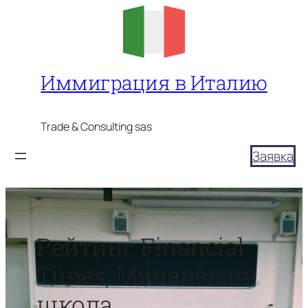
Перейти
к
содержимому
Иммиграция в Италию
Trade & Consulting sas
Заявка
Рейтинг Financial
Times, Миланская
школа