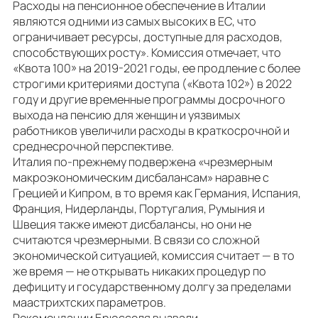
Расходы на пенсионное обеспечение в Италии
являются одними из самых высоких в ЕС, что
ограничивает ресурсы, доступные для расходов,
способствующих росту». Комиссия отмечает, что
«Квота 100» на 2019-2021 годы, ее продление с более
строгими критериями доступа («Квота 102») в 2022
году и другие временные программы досрочного
выхода на пенсию для женщин и уязвимых
работников увеличили расходы в краткосрочной и
среднесрочной перспективе.
Италия по-прежнему подвержена «чрезмерным
макроэкономическим дисбалансам» наравне с
Грецией и Кипром, в то время как Германия, Испания,
Франция, Нидерланды, Португалия, Румыния и
Швеция также имеют дисбалансы, но они не
считаются чрезмерными. В связи со сложной
экономической ситуацией, комиссия считает — в то
же время — не открывать никаких процедур по
дефициту и государственному долгу за пределами
маастрихтских параметров.