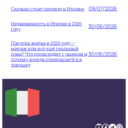
09/07/2026
Сколько стоит переезд в Италию
Недвижимость в Италии в 2026
30/06/2026
году
Покупка жилья в 2026 году —
мираж или всё ещё реальный
30/06/2026
план? Что происходит с рынком и
почему аренда превращается в
ловушку
YouTube
Facebook
Telegram
Instagram