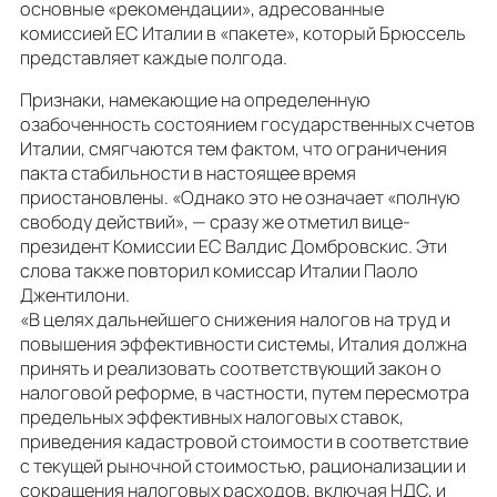
основные «рекомендации», адресованные
комиссией ЕС Италии в «пакете», который Брюссель
представляет каждые полгода.
Признаки, намекающие на определенную
озабоченность состоянием государственных счетов
Италии, смягчаются тем фактом, что ограничения
пакта стабильности в настоящее время
приостановлены. «Однако это не означает «полную
свободу действий», — сразу же отметил вице-
президент Комиссии ЕС Валдис Домбровскис. Эти
слова также повторил комиссар Италии Паоло
Джентилони.
«В целях дальнейшего снижения налогов на труд и
повышения эффективности системы, Италия должна
принять и реализовать соответствующий закон о
налоговой реформе, в частности, путем пересмотра
предельных эффективных налоговых ставок,
приведения кадастровой стоимости в соответствие
с текущей рыночной стоимостью, рационализации и
сокращения налоговых расходов, включая НДС, и