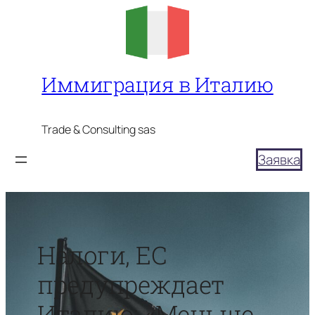
Перейти
к
содержимому
Иммиграция в Италию
Trade & Consulting sas
Заявка
Налоги, ЕС
предупреждает
Италию: «Меньше