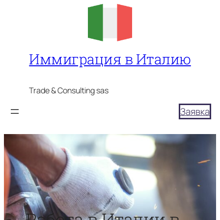
Перейти
к
содержимому
Иммиграция в Италию
Trade & Consulting sas
Заявка
Работа в Италии в