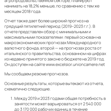
агропродовольственном секторе, планируют
нанимать на 18,2% меньше, по сравнению с тем же
месяцем 2018 года.
Отчет также дает более широкий прогноз на
грядущий пятилетний период (2019–2023 г.г.). В
отчете представлен обзор с минимальными и
максимальными показателями: первый основан на
макроэкономических прогнозах Международного
валютного фонда, второй — на прогнозах роста от
итальянского правительства, основанном на цифрах
из недавно принятого законе о бюджете на 2019 год.
Он доступен на сайте www.excelsior.unioncamere.net
Мы сообщаем резюме прогнозов.
Основные результаты, которые вытекают из отчета,
схематично следующие.
Между 2019 и 2023 годами общая потребность в
занятости может варьироваться от 2 540 000
до 3 170 000 рабочих единиц в течение