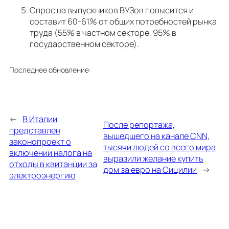
Спрос на выпускников ВУЗов повысится и
составит 60-61% от общих потребностей рынка
труда (55% в частном секторе, 95% в
государственном секторе).
Последнее обновление:
←
В Италии
После репортажа,
представлен
вышедшего на канале CNN,
законопроект о
тысячи людей со всего мира
включении налога на
выразили желание купить
отходы в квитанции за
дом за евро на Сицилии
→
электроэнергию