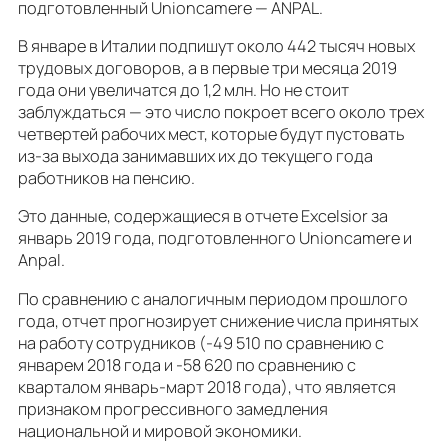
подготовленный Unioncamere — ANPAL.
В январе в Италии подпишут около 442 тысяч новых
трудовых договоров, а в первые три месяца 2019
года они увеличатся до 1,2 млн. Но не стоит
заблуждаться — это число покроет всего около трех
четвертей рабочих мест, которые будут пустовать
из-за выхода занимавших их до текущего года
работников на пенсию.
Это данные, содержащиеся в отчете Excelsior за
январь 2019 года, подготовленного Unioncamere и
Anpal.
По сравнению с аналогичным периодом прошлого
года, отчет прогнозирует снижение числа принятых
на работу сотрудников (-49 510 по сравнению с
январем 2018 года и -58 620 по сравнению с
кварталом январь-март 2018 года), что является
признаком прогрессивного замедления
национальной и мировой экономики.