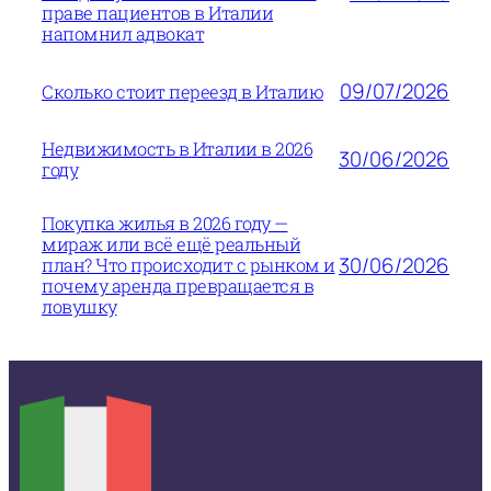
праве пациентов в Италии
напомнил адвокат
09/07/2026
Сколько стоит переезд в Италию
Недвижимость в Италии в 2026
30/06/2026
году
Покупка жилья в 2026 году —
мираж или всё ещё реальный
30/06/2026
план? Что происходит с рынком и
почему аренда превращается в
ловушку