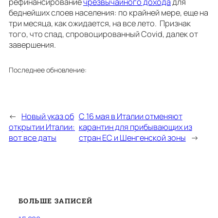
рефинансирование
чрезвычайного дохода
для
беднейших слоев населения: по крайней мере, еще на
три месяца, как ожидается, на все лето. Признак
того, что спад, спровоцированный Covid, далек от
завершения.
Последнее обновление:
←
Новый указ об
С 16 мая в Италии отменяют
открытии Италии:
карантин для прибывающих из
вот все даты
стран ЕС и Шенгенской зоны
→
БОЛЬШЕ ЗАПИСЕЙ