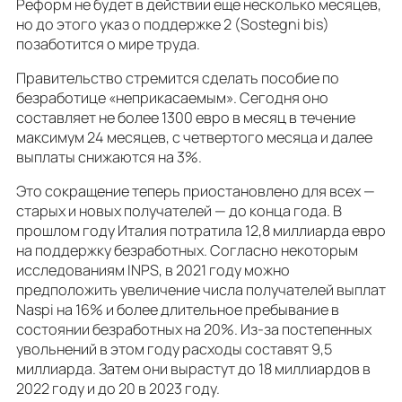
Реформ не будет в действии еще несколько месяцев,
но до этого указ о поддержке 2 (Sostegni bis)
позаботится о мире труда.
Правительство стремится сделать пособие по
безработице «неприкасаемым». Сегодня оно
составляет не более 1300 евро в месяц в течение
максимум 24 месяцев, с четвертого месяца и далее
выплаты снижаются на 3%.
Это сокращение теперь приостановлено для всех —
старых и новых получателей — до конца года. В
прошлом году Италия потратила 12,8 миллиарда евро
на поддержку безработных. Согласно некоторым
исследованиям INPS, в 2021 году можно
предположить увеличение числа получателей выплат
Naspi на 16% и более длительное пребывание в
состоянии безработных на 20%. Из-за постепенных
увольнений в этом году расходы составят 9,5
миллиарда. Затем они вырастут до 18 миллиардов в
2022 году и до 20 в 2023 году.