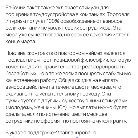
Рабочий пакет также включает стимулы для
поощрения трудоустройства в компаниях. Торговля
и туризм получат 100% освобождение от взносов,
если компании не уволят своих сотрудников. Эта
мера уже существовала, но срок ее действия истек в
конце марта.
Новизна «контракта о повторном найме» является
последствием пост-ковидовой философии, которую
хочет внедрить правительство: реабсорбировать
безработных, но в то же время поощрять стабильную
качественную работу. Общая скидка на выплату
взносов действует в течение шести месяцев, что
эквивалентно испытательному периоду. Она
суммируется с другими существующими стимулами
(молодежь, женщины, Юг). Но выплаты нужно будет
сделать, если по истечении шести месяцев
сотрудника не оформят по постоянному контракту.
В указе о поддержке-2 запланировано