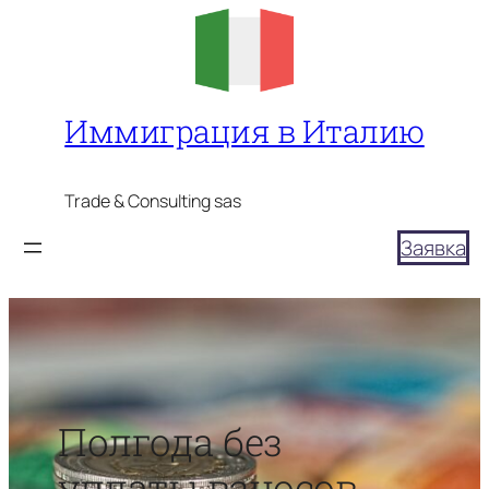
Перейти
к
содержимому
Иммиграция в Италию
Trade & Consulting sas
Заявка
Полгода без
уплаты взносов