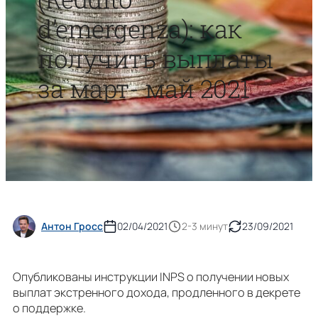
d’emergenza): как
получить выплаты
за март- май 2021
Антон Гросс
02/04/2021
2-3 минут
23/09/2021
Опубликованы инструкции INPS о получении новых
выплат экстренного дохода, продленного в декрете
о поддержке.