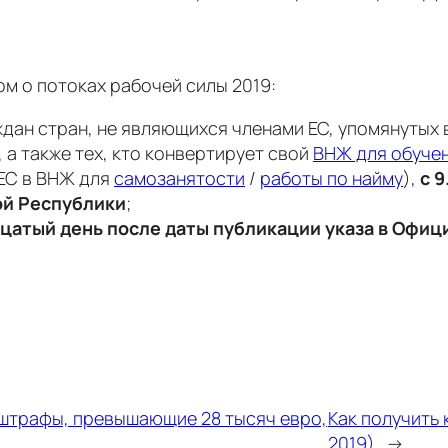
ом о потоках рабочей силы 2019:
ан стран, не являющихся членами ЕС, упомянутых в с
а также тех, кто конвертирует свой
ВНЖ для обуче
ЕС в ВНЖ для
самозанятости
/
работы по найму
),
с 
ой Республики
;
адцатый день после даты публикации указа в Офи
 штрафы, превышающие 28 тысяч евро,
Как получить 
2019)
→