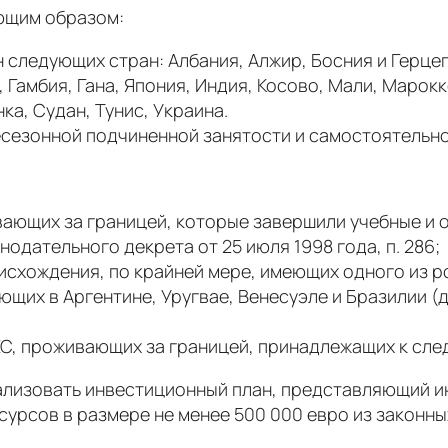
ющим образом:
 следующих стран: Албания, Алжир, Босния и Герцего
Гамбия, Гана, Япония, Индия, Косово, Мали, Марок
ка, Судан, Тунис, Украина.
есезонной подчиненной занятости и самостоятельно
вающих за границей, которые завершили учебные и 
нодательного декрета от 25 июля 1998 года, п. 286;
оисхождения, по крайней мере, имеющих одного из р
щих в Аргентине, Уругвае, Венесуэле и Бразилии (
 ЕС, проживающих за границей, принадлежащих к сл
ализовать инвестиционный план, представляющий и
рсов в размере не менее 500 000 евро из законных