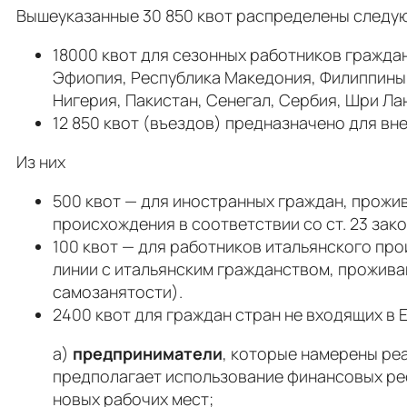
Вышеуказанные 30 850 квот распределены следу
18000 квот для сезонных работников граждан
Эфиопия, Республика Македония, Филиппины, 
Нигерия, Пакистан, Сенегал, Сербия, Шри Лан
12 850 квот (въездов) предназначено для вн
Из них
500 квот — для иностранных граждан, прожи
происхождения в соответствии со ст. 23 зако
100 квот — для работников итальянского пр
линии с итальянским гражданством, проживаю
самозанятости).
2400 квот для граждан стран не входящих в
а)
предприниматели
, которые намерены ре
предполагает использование финансовых ресу
новых рабочих мест;