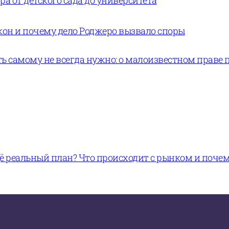
а от детского сада до университета
кон и почему дело Роджеро вызвало споры
ь самому не всегда нужно: о малоизвестном праве 
щё реальный план? Что происходит с рынком и поче