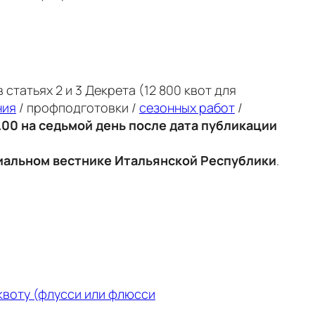
татьях 2 и 3 Декрета (12 800 квот для
ния
/ профподготовки /
сезонных работ
/
9.00 на седьмой день после дата публикации
циальном вестнике Итальянской Республики
.
квоту (флусси или флюсси