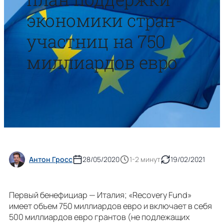
экономики стран-
участниц на 750
миллиардов евро
Антон Гросс
28/05/2020
1-2 минут
19/02/2021
Первый бенефициар — Италия; «Recovery Fund»
имеет объем 750 миллиардов евро и включает в себя
500 миллиардов евро грантов (не подлежащих