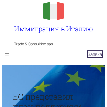
Перейти
к
содержимому
Иммиграция в Италию
Trade & Consulting sas
Заявка
ЕС представил
план поддержки