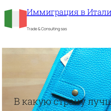
Перейти
Иммиграция в Итал
к
содержимому
Trade & Consulting sas
В какую страну лучш