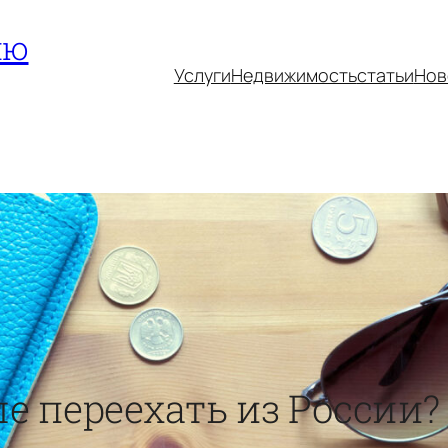
ию
Услуги
Недвижимость
статьи
Нов
е переехать из России?