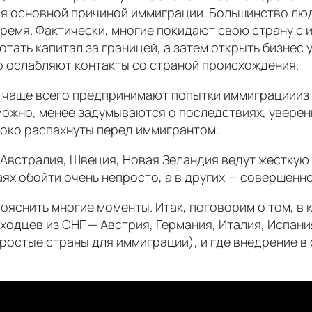
ся основной причиной иммиграции. Большинство люд
ремя. Фактически, многие покидают свою страну с 
тать капитал за границей, а затем открыть бизнес 
о ослабляют контакты со страной происхождения.
чаще всего предпринимают попытки иммиграциииз Р
можно, менее задумываются о последствиях, уверен
роко распахнуты перед иммигрантом.
я, Австралия, Швеция, Новая Зеландия ведут жестку
аях обойти очень непросто, а в других — совершенн
яснить многие моменты. Итак, поговорим о том, в к
одцев из СНГ — Австрия, Германия, Италия, Испани
ростые страны для иммиграции), и где внедрение в