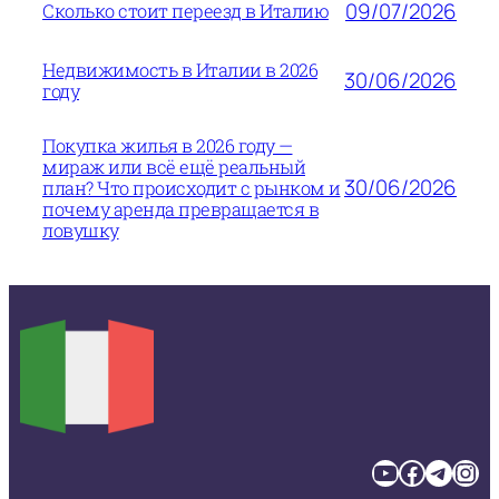
09/07/2026
Сколько стоит переезд в Италию
Недвижимость в Италии в 2026
30/06/2026
году
Покупка жилья в 2026 году —
мираж или всё ещё реальный
30/06/2026
план? Что происходит с рынком и
почему аренда превращается в
ловушку
YouTube
Facebook
Telegram
Instagram