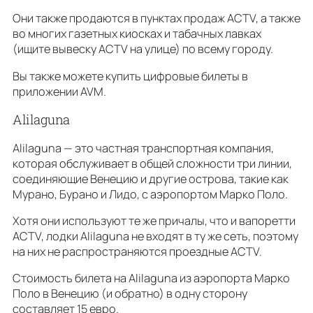
Они также продаются в пунктах продаж ACTV, а также
во многих газетных киосках и табачных лавках
(ищите вывеску ACTV на улице) по всему городу.
Вы также можете купить цифровые билеты в
приложении AVM.
Alilaguna
Alilaguna — это частная транспортная компания,
которая обслуживает в общей сложности три линии,
соединяющие Венецию и другие острова, такие как
Мурано, Бурано и Лидо, с аэропортом Марко Поло.
Хотя они используют те же причалы, что и вапоретти
ACTV, лодки Alilaguna не входят в ту же сеть, поэтому
на них не распространяются проездные ACTV.
Стоимость билета на Alilaguna из аэропорта Марко
Поло в Венецию (и обратно) в одну сторону
составляет 15 евро.