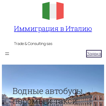
Перейти
к
содержимому
Иммиграция в Италию
Trade & Consulting sas
Заявка
Водные автобусы,
паромы и такси: