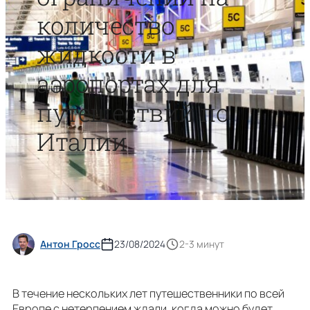
количество
жидкости в
аэропортах для
путешествий по
Италии
Антон Гросс
23/08/2024
2-3 минут
В течение нескольких лет путешественники по всей
Европе с нетерпением ждали, когда можно будет