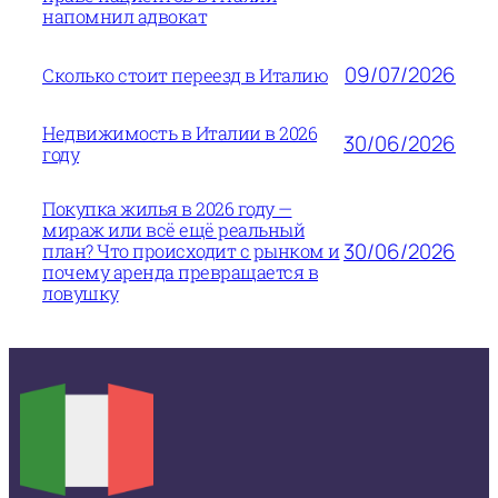
напомнил адвокат
09/07/2026
Сколько стоит переезд в Италию
Недвижимость в Италии в 2026
30/06/2026
году
Покупка жилья в 2026 году —
мираж или всё ещё реальный
30/06/2026
план? Что происходит с рынком и
почему аренда превращается в
ловушку