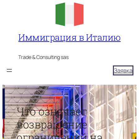
Перейти
к
содержимому
Иммиграция в Италию
Trade & Consulting sas
Заявка
Что означает
возвращение
ограничений на