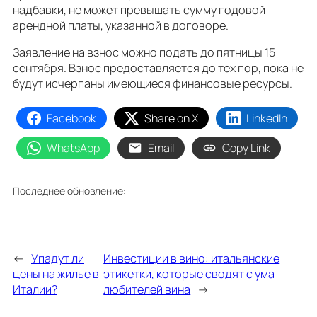
надбавки, не может превышать сумму годовой
арендной платы, указанной в договоре.
Заявление на взнос можно подать до пятницы 15
сентября. Взнос предоставляется до тех пор, пока не
будут исчерпаны имеющиеся финансовые ресурсы.
Facebook
Share on X
LinkedIn
WhatsApp
Email
Copy Link
Последнее обновление:
←
Упадут ли
Инвестиции в вино: итальянские
цены на жилье в
этикетки, которые сводят с ума
Италии?
любителей вина
→