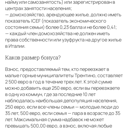
найму или самозанятость) или зарегистрирован в
центрах занятости населения;
— домохозяйство, арендующее жилье, должно иметь
показатель ICEF (показатель экономического
состояния семьи) более 0,23 балла и не более 0,41;
— каждый член домохозяйства не должен иметь
права собственности или узуфрукта на другое жилье
в Италии.
Каков размер бонуса?
Взнос, предоставляемый тем, кто переезжает в
малые горные муниципалитеты Трентино, составляет
2 500 евро в год в течение трех лет. К этой сумме
можно добавить еще 250 евро, если вы переезжаете
в одну из коммун, где за последние 10 лет
наблюдалась наибольшая депопуляция населения,
250 евро, если все члены семьи — молодые люди до
35 лет, 500 евро, если семья — пара в возрасте до 35
лет. Максимальная сумма надбавок не может
превышать 500,00 евро, а взнос, включая любые