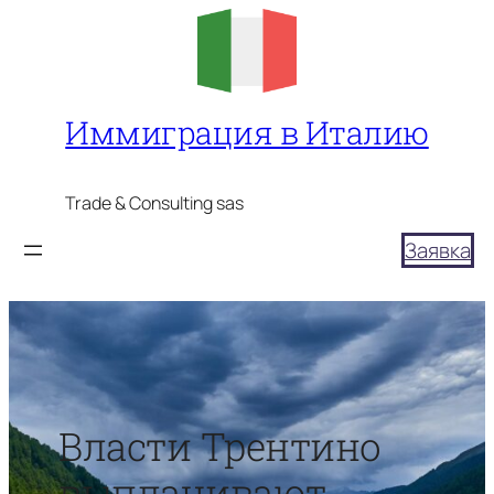
Перейти
к
содержимому
Иммиграция в Италию
Trade & Consulting sas
Заявка
Власти Трентино
выплачивают