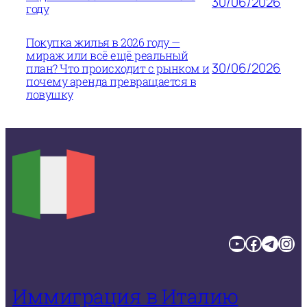
30/06/2026
году
Покупка жилья в 2026 году —
мираж или всё ещё реальный
30/06/2026
план? Что происходит с рынком и
почему аренда превращается в
ловушку
YouTube
Facebook
Telegram
Instagram
Иммиграция в Италию