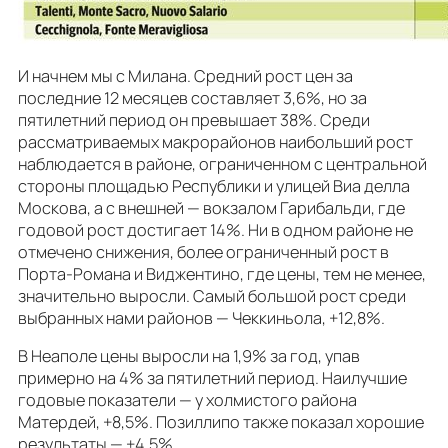
И начнем мы с Милана. Средний рост цен за
последние 12 месяцев составляет 3,6%, но за
пятилетний период он превышает 38%. Среди
рассматриваемых макрорайонов наибольший рост
наблюдается в районе, ограниченном с центральной
стороны площадью Республики и улицей Виа делла
Москова, а с внешней — вокзалом Гарибальди, где
годовой рост достигает 14%. Ни в одном районе не
отмечено снижения, более ограниченный рост в
Порта-Романа и Виджентино, где цены, тем не менее,
значительно выросли. Самый большой рост среди
выбранных нами районов — Чеккиньола, +12,8%.
В Неаполе цены выросли на 1,9% за год, упав
примерно на 4% за пятилетний период. Наилучшие
годовые показатели — у холмистого района
Матердей, +8,5%. Позиллипо также показал хорошие
результаты — +4,5%.