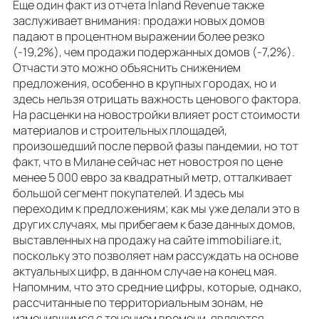
Еще один факт из отчета Inland Revenue также
заслуживает внимания: продажи новых домов
падают в процентном выражении более резко
(-19,2%), чем продажи подержанных домов (-7,2%).
Отчасти это можно объяснить снижением
предложения, особенно в крупных городах, но и
здесь нельзя отрицать важность ценового фактора.
На расценки на новостройки влияет рост стоимости
материалов и строительных площадей,
произошедший после первой фазы пандемии, но тот
факт, что в Милане сейчас нет новостроя по цене
менее 5 000 евро за квадратный метр, отталкивает
большой сегмент покупателей. И здесь мы
переходим к предложениям; как мы уже делали это в
других случаях, мы прибегаем к базе данных домов,
выставленных на продажу на сайте immobiliare.it,
поскольку это позволяет нам рассуждать на основе
актуальных цифр, в данном случае на конец мая.
Напомним, что это средние цифры, которые, однако,
рассчитанные по территориальным зонам, не
изменившимся с течением времени, являются