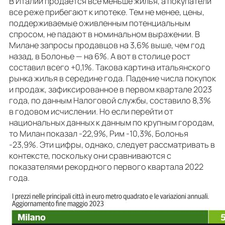
В Италии продается все меньше жилья, а покупатели
все реже прибегают к ипотеке. Тем не менее, цены,
поддерживаемые оживленным потенциальным
спросом, не падают в номинальном выражении. В
Милане запросы продавцов на 3,6% выше, чем год
назад, в Болонье — на 6%. А вот в столице рост
составил всего +0,1%. Такова картина итальянского
рынка жилья в середине года. Падение числа покупок
и продаж, зафиксированное в первом квартале 2023
года, по данным Налоговой службы, составило 8,3%
в годовом исчислении. Но если перейти от
национальных данных к данным по крупным городам,
то Милан показал -22,9%, Рим -10,3%, Болонья
-23,9%. Эти цифры, однако, следует рассматривать в
контексте, поскольку они сравниваются с
показателями рекордного первого квартала 2022
года.