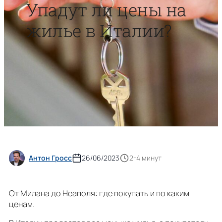
Упадут ли цены на
жилье в Италии?
Антон Гросс
26/06/2023
2-4 минут
От Милана до Неаполя: где покупать и по каким
ценам.