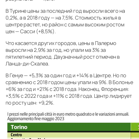
В Турине цены за последний год выросли всего на
0,2%, а в 2018 году — на 7,5%. Стоимость жилья в
центре растет, но район с самым высоким ростом
цен — Сасси (+8,5%).
Что касается других городов, цены в Палермо
выросли на 2,9% за год, но упали ма 3% за
пятилетний период. Двузначный рост отмечен в
Ланца-ди-Скалеа.
В Генуе — +5,3% за один год и +14% в Центре. Но по
сравнению с 2018 годом цены упали на 9%. В Болонье
+6% за год и +21% с 2018 года. Наконец, Флоренция:
+3,5% с 2022 года и +11% с 2018 года. Центр лидирует
по росту цен: +9,2%.