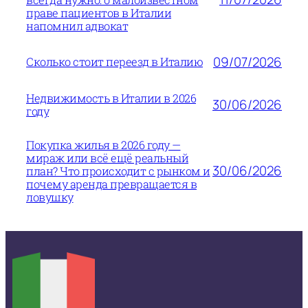
праве пациентов в Италии
напомнил адвокат
09/07/2026
Сколько стоит переезд в Италию
Недвижимость в Италии в 2026
30/06/2026
году
Покупка жилья в 2026 году —
мираж или всё ещё реальный
30/06/2026
план? Что происходит с рынком и
почему аренда превращается в
ловушку