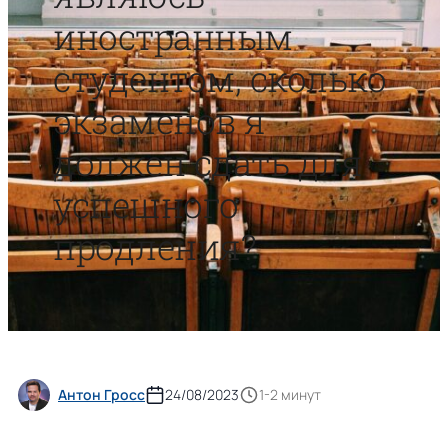
иностранным
студентом, сколько
экзаменов я
должен сдать для
успешного
продления?
Антон Гросс
24/08/2023
1-2 минут