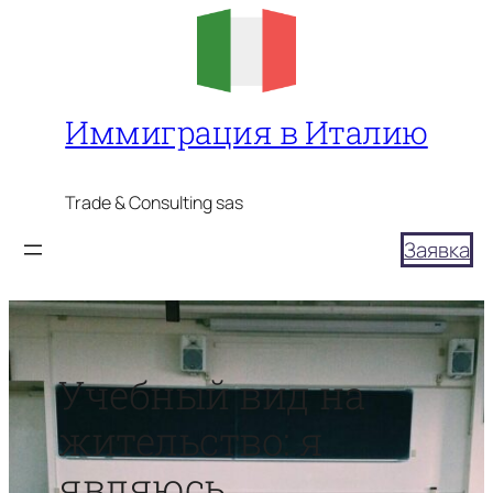
Перейти
к
содержимому
Иммиграция в Италию
Trade & Consulting sas
Заявка
Учебный вид на
жительство: я
являюсь