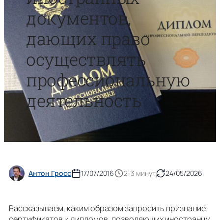
документов,
дающих право
осуществлять
профессиональную
деятельность
Антон Гросс
17/07/2016
2-3 минут
24/05/2026
Рассказываем, каким образом запросить признание
сертификатов и дипломов, позволяющих иностранцу