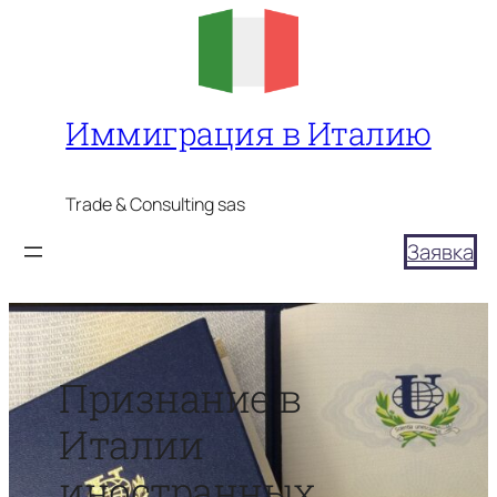
Перейти
к
содержимому
Иммиграция в Италию
Trade & Consulting sas
Заявка
Признание в
Италии
иностранных