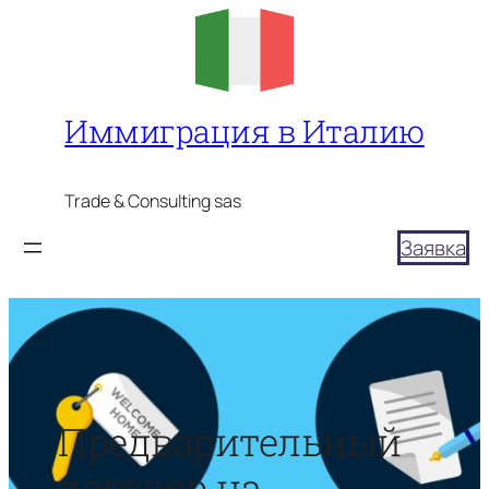
Перейти
к
содержимому
Иммиграция в Италию
Trade & Consulting sas
Заявка
Предварительный
договор на