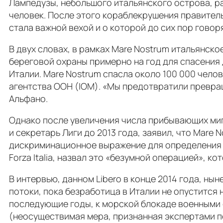
Лампедузы, небольшого итальянского острова, ра
человек. После этого кораблекрушения правител
стала важной вехой и о которой до сих пор говор
В двух словах, в рамках Mare Nostrum итальянск
береговой охраны примерно на год для спасения 
Италии. Mare Nostrum спасла около 100 000 челов
агентства ООН (IOM). «Мы предотвратили превра
Альфано.
Однако после увеличения числа прибывающих мигр
и секретарь Лиги до 2013 года, заявил, что Mare
дискриминационное выражение для определения л
Forza Italia, назвал это «безумной операцией»,
В интервью, данном Libero в конце 2014 года, 
потоки, пока безработица в Италии не опустится 
последующие годы, к морской блокаде военными с
(неосуществимая мера, признанная экспертами п