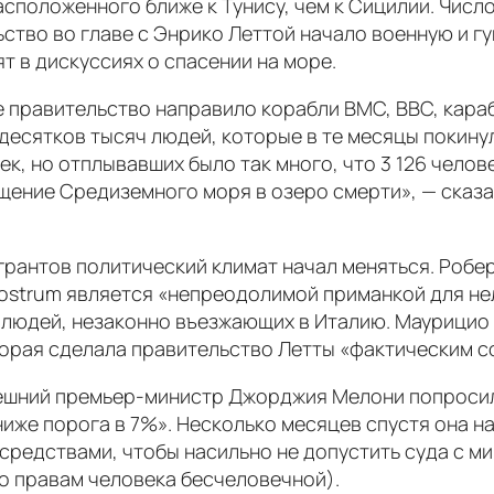
сположенного ближе к Тунису, чем к Сицилии. Числ
ьство во главе с Энрико Леттой начало военную и 
ят в дискуссиях о спасении на море.
ое правительство направило корабли ВМС, ВВС, кар
десятков тысяч людей, которые в те месяцы покинул
ек, но отплывавших было так много, что 3 126 чело
щение Средиземного моря в озеро смерти», — сказ
антов политический климат начал меняться. Робер
 Nostrum является «непреодолимой приманкой для н
юдей, незаконно въезжающих в Италию. Маурицио Г
 которая сделала правительство Летты «фактическим
нынешний премьер-министр Джорджия Мелони попрос
ниже порога в 7%». Несколько месяцев спустя она на
редствами, чтобы насильно не допустить суда с ми
о правам человека бесчеловечной).