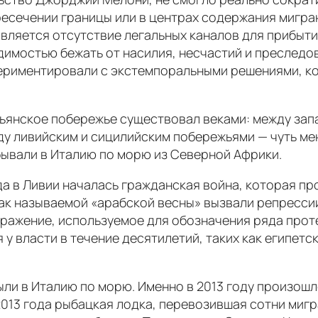
есечении границы или в центрах содержания мигран
вляется отсутствие легальных каналов для прибыт
димостью бежать от насилия, несчастий и преследов
периментировали с экстемпоральными решениями, к
ьянское побережье существовал веками: между за
у ливийским и сицилийским побережьями — чуть мене
бывали в Италию по морю из Северной Африки.
да в Ливии началась гражданская война, которая про
ак называемой «арабской весны» вызвали репрессии
ыражение, используемое для обозначения ряда проте
у власти в течение десятилетий, таких как египетс
ибыли в Италию по морю. Именно в 2013 году произо
2013 года рыбацкая лодка, перевозившая сотни мигр