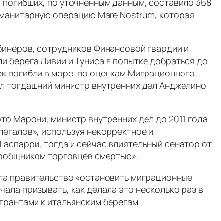
о погибших, по уточненным данным, составило 368
гуманитарную операцию Mare Nostrum, которая
абинеров, сотрудников Финансовой гвардии и
и берега Ливии и Туниса в попытке добраться до
век погибли в море, по оценкам Миграционного
ал тогдашний министр внутренних дел Анджелино
то Марони, министр внутренних дел до 2011 года
елегалов», используя некорректное и
аспарри, тогда и сейчас влиятельный сенатор от
 сообщником торговцев смертью».
ила правительство «остановить миграционные
чала призывать, как делала это несколько раз в
грантами к итальянским берегам