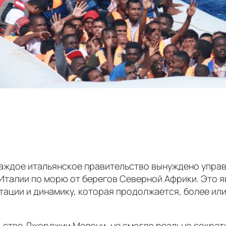
 каждое итальянское правительство вынуждено упра
Италии по морю от берегов Северной Африки. Это я
ции и динамику, которая продолжается, более или м
ьство Джорджии Мелони, не смогло реально сократ