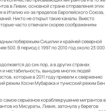
тов в Ливии, основной стране отправления этих
ия в Италию из-за пределов Европейского Союза,
аний. Никто не открыл такие каналы. Вместо
оторые часто отвечали скорее соображениям
падным побережьем Сицилии и крайней северной
е 500. В период с 1997 по 2010 год около 23 000
должается до сих пор, а в других странах
 и нестабильность, вынудив многих людей
стов, которые в 2011 году привели к свержению
кий режим Хосни Мубарака и тунисский режим Бен
шло самое серьезное кораблекрушение мигрантов в
антов из Мисураты, Ливия, затонула у берегов