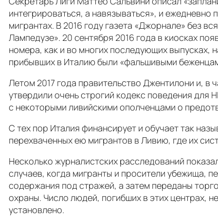
Секретарь Лиги Маттео Сальвини описал «заплан
интегрироваться, а навязываться», и ежедневно 
мигрантах. В 2016 году газета «Джорнале» без вс
Лампедузе». 20 сентября 2016 года в киосках поя
номера, как и во многих последующих выпусках, н
прибывших в Италию были «фальшивыми беженцам
Летом 2017 года правительство Джентилони и, в 
утвердили очень строгий кодекс поведения для Н
с некоторыми ливийскими ополченцами о предотв
С тех пор Италия финансирует и обучает так на
перехваченных ею мигрантов в Ливию, где их сис
Несколько журналистских расследований показал
случаев, когда мигранты и просители убежища, 
содержания под стражей, а затем переданы торго
охраны. Число людей, погибших в этих центрах,
установлено.