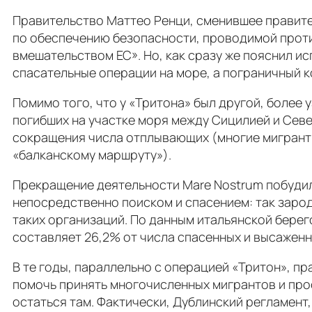
Правительство Маттео Ренци, сменившее правител
по обеспечению безопасности, проводимой проти
вмешательством ЕС». Но, как сразу же пояснил и
спасательные операции на море, а пограничный 
Помимо того, что у «Тритона» был другой, более у
погибших на участке моря между Сицилией и Север
сокращения числа отплывающих (многие мигранты
«балканскому маршруту»).
Прекращение деятельности Mare Nostrum побудил
непосредственно поиском и спасением: так зарод
таких организаций. По данным итальянской берег
составляет 26,2% от числа спасенных и высаженны
В те годы, параллельно с операцией «Тритон», п
помочь принять многочисленных мигрантов и про
остаться там. Фактически, Дублинский регламент