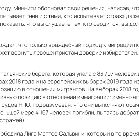
8 году, Миннити обосновал свои решения, написав, ч
спытывает гнев и с теми, кто испытывает страх» даж
оказать, что вы слушаете тех, кто сердится, вы дол
верждал, что только враждебный подход к миграции
жет вернуть левоцентристам доверие избирателей,
альянские берега, которая упала с 83 707 человек в
рах 2018 года и на европейских выборах 2019 года 
озицию в отношении мигрантов. На выборах 2018 го
ивную позицию в отношении иммиграции: именно ег
 судов НПО, подразумевая, что они выполняют обы
меньшей мере 4 167 человек погибли, пытаясь добра
стражей).
победила Лига Маттео Сальвини, который в то время