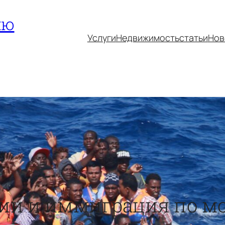
ию
Услуги
Недвижимость
статьи
Нов
лии и иммиграция по м