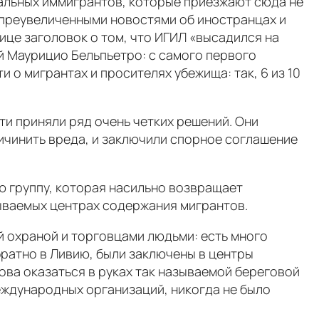
альных иммигрантов, которые приезжают сюда не
и преувеличенными новостями об иностранцах и
ице заголовок о том, что ИГИЛ «высадился на
ой Маурицио Бельпьетро: с самого первого
 о мигрантах и просителях убежища: так, 6 из 10
ти приняли ряд очень четких решений. Они
ричинить вреда, и заключили спорное соглашение
ю группу, которая насильно возвращает
зываемых центрах содержания мигрантов.
 охраной и торговцами людьми: есть много
братно в Ливию, были заключены в центры
ова оказаться в руках так называемой береговой
еждународных организаций, никогда не было