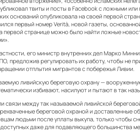
ированное вторжение», «особенно исламских нелег
публиковал твиты и посты в Facebook с ложными ил
яких оснований опубликовала на своей первой стран
вился первый номер Verità, новой газеты, основанн
а первой странице можно было найти ложные новости
и».
частности, его министр внутренних дел Марко Минни
ПО, предложив регулировать их работу, чтобы не п
ращении отплытия мигрантов с побережья Ливии.
зываемую ливийскую береговую охрану — вооруженну
тематически избивают, насилуют и пытают в так на
и связи между так называемой ливийской береговой
перехваченные береговой охраной и доставленные о
вцам людьми после уплаты выкупа, только чтобы сн
 недоступных даже для подавляющего большинства м