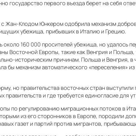
нно государство первого въезда берет на себя отв
ве с Жан-Клодом Юнкером одобрила механизм добро
 ищущих убежища, прибывших в Италию и Грецию.
ь около 160 000 просителей убежища, но удалось пе
аны Восточной Европы, такие как Венгрия и Польша
ально-историческим причинам. Польша и Венгрия, в
ла бы механизм автоматического «переселения» из 
рму, но правительства восточных стран выступили 
х правительств и где требуется единогласие для 
вропы по регулированию миграционных потоков в Ит
торыми из его сторонников в Европе, породили до
равых газет и партий против мигрантов, прибывающ