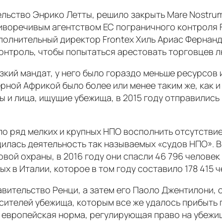
ьство Энрико Летты, решило закрыть Mare Nostrum,
воречивым агентством ЕС пограничного контроля F
сполнительный директор Frontex Хиль Ариас Фернанд
контроль, чтобы попытаться арестовать торговцев 
зкий мандат, у него было гораздо меньше ресурсов и
ной Африкой было более или менее таким же, как и в
 и лица, ищущие убежища, в 2015 году отправились
о ряд мелких и крупных НПО восполнить отсутствие
илась деятельность так называемых «судов НПО». В
овой охраны, в 2016 году они спасли 46 796 челове
х в Италии, которое в том году составило 178 415 ч
равительство Ренци, а затем его Паоло Джентилони,
сителей убежища, которым все же удалось прибыть
, европейская норма, регулирующая право на убеж