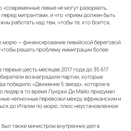
то «современные левые не могут разорвать,
е перед мигрантами, и что «прием должен быть
жны работать над тем, чтобы те, кто боится,
 по морю — финансирование ливийской береговой
 чтобы решать проблему иммиграции более
 первые шесть месяцев 2017 года до 35 617
избиратели вознаградили партии, которые
да победило «Движение 5 звезд», которое в
о лидер в то время Луиджи Ди Майо придумал
чные челночные перевозки между африканским и
ться до Италии по морю, плюс неустановленное
 был также министром внутренних дел в