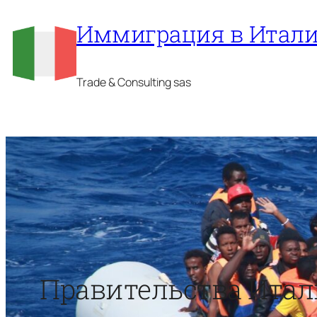
Перейти
Иммиграция в Итал
к
содержимому
Trade & Consulting sas
Правительства Ита