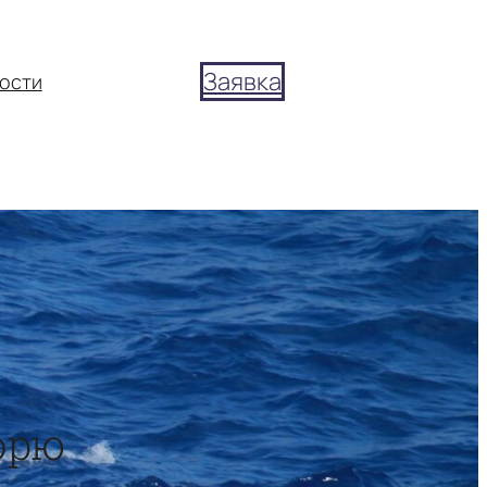
Заявка
ости
орю