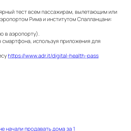
улярный тест всем пассажирам, вылетающим или
эропортом Рима и институтом Спалланцани:
о в аэропорту).
о смартфона, используя приложения для
есу
https://www.adr.it/digital-health-pass
е начали продавать дома за 1