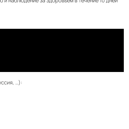
ю и наблюдение за здоровьем в течение 10 дней
ссия, …):