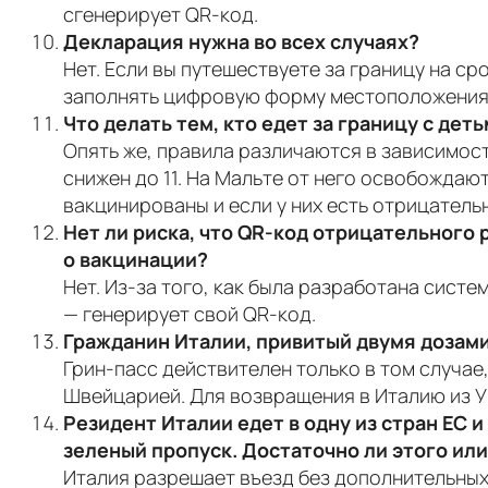
сгенерирует QR-код.
Декларация нужна во всех случаях?
Нет. Если вы путешествуете за границу на ср
заполнять цифровую форму местоположения
Что делать тем, кто едет за границу с дет
Опять же, правила различаются в зависимост
снижен до 11. На Мальте от него освобождаютс
вакцинированы и если у них есть отрицатель
Нет ли риска, что QR-код отрицательного 
о вакцинации?
Нет. Из-за того, как была разработана систе
— генерирует свой QR-код.
Гражданин Италии, привитый двумя дозами,
Грин-пасс действителен только в том случае
Швейцарией. Для возвращения в Италию из У
Резидент Италии едет в одну из стран ЕС 
зеленый пропуск. Достаточно ли этого ил
Италия разрешает въезд без дополнительных 