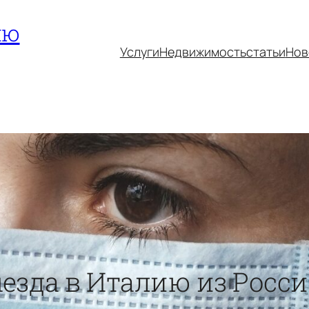
ию
Услуги
Недвижимость
статьи
Нов
езда в Италию из Росси