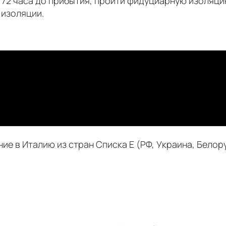
а 72 часа до прибытия, пройти фидуциарную изоляци
 изоляции.
е в Италию из стран Списка E (РФ, Украина, Белору