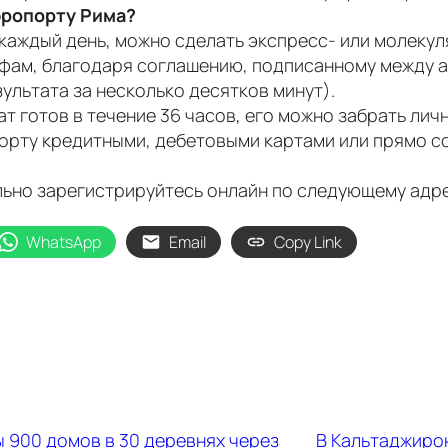
аэропорту Рима?
00 каждый день, можно сделать экспресс- или молек
ам, благодаря соглашению, подписанному между а
ультата за несколько десятков минут).
т готов в течение 36 часов, его можно забрать личн
орту кредитными, дебетовыми картами или прямо с
ельно зарегистрируйтесь онлайн по следующему адр
WhatsApp
Email
Copy Link
 900 домов в 30 деревнях через
В Кальтаджирон