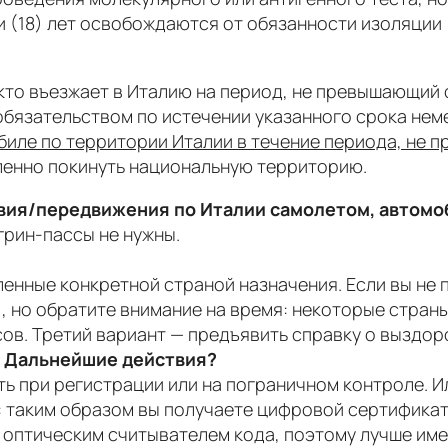
(18) лет освобождаются от обязанности изоляции т
 кто въезжает в Италию на период, не превышающий 
 обязательством по истечении указанного срока не
биле по территории Италии в течение периода, не
ленно покинуть национальную территорию.
вия/передвижения по Италии самолетом, автомо
грин-пассы не нужны.
ленные конкретной страной назначения. Если вы не
, но обратите внимание на время: некоторые стран
сов. Третий вариант — предъявить справку о выздор
. Дальнейшие действия?
ть при регистрации или на пограничном контроле. 
: таким образом вы получаете цифровой сертификат 
 оптическим считывателем кода, поэтому лучше име