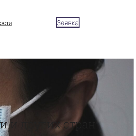
Заявка
ости
и и других стран