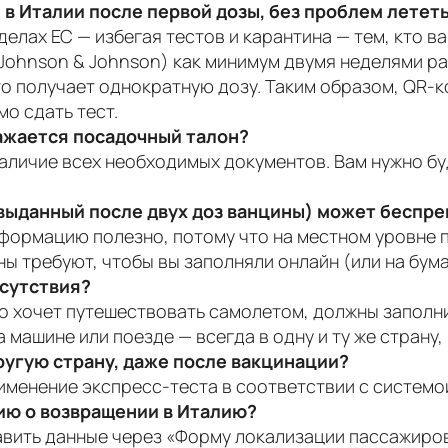
 в Италии после первой дозы, без проблем лететь
делах ЕС — избегая тестов и карантина — тем, кто в
(Johnson & Johnson) как минимум двумя неделями р
то получает однократную дозу. Таким образом, QR-
мо сдать тест.
ажается посадочный талон?
личие всех необходимых документов. Вам нужно буд
выданный после двух доз ванцины) может беспре
нформацию полезно, потому что на местном уровне 
ны требуют, чтобы вы заполняли онлайн (или на бу
исутствия?
кто хочет путешествовать самолетом, должны заполн
а машине или поезде — всегда в одну и ту же страну,
ругую страну, даже после вакцинации?
именение экспресс-теста в соответствии с системо
ию о возвращении в Италию?
вить данные через «Форму локализации пассажиров»