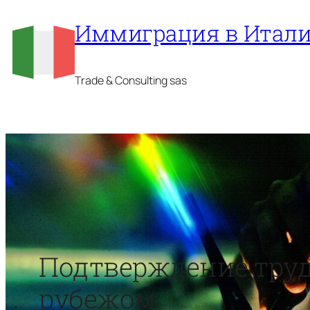
Перейти
Иммиграция в Итал
к
содержимому
Trade & Consulting sas
Подтверждение трудо
рубежом