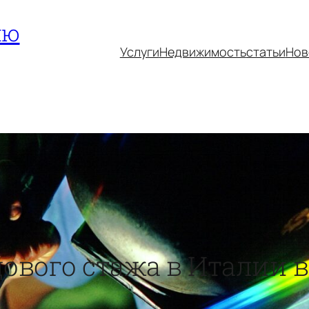
ию
Услуги
Недвижимость
статьи
Нов
вого стажа в Италии в