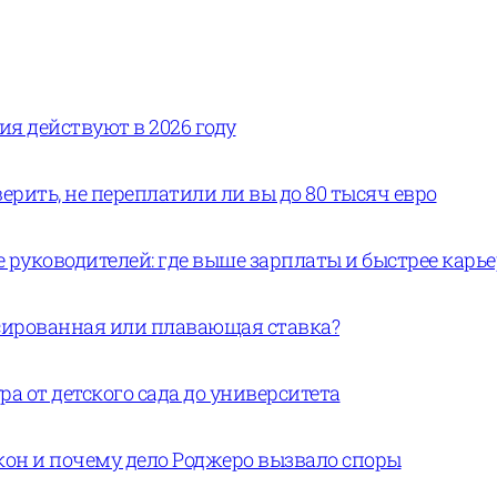
вия действуют в 2026 году
ерить, не переплатили ли вы до 80 тысяч евро
руководителей: где выше зарплаты и быстрее карь
ксированная или плавающая ставка?
а от детского сада до университета
кон и почему дело Роджеро вызвало споры