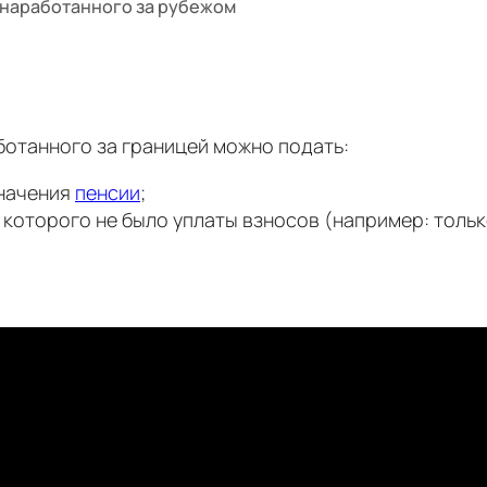
, наработанного за рубежом
ботанного за границей можно подать:
значения
пенсии
;
е которого не было уплаты взносов (например: толь