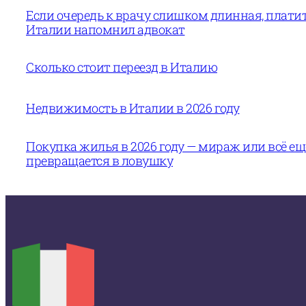
Если очередь к врачу слишком длинная, платит
Италии напомнил адвокат
Сколько стоит переезд в Италию
Недвижимость в Италии в 2026 году
Покупка жилья в 2026 году — мираж или всё е
превращается в ловушку