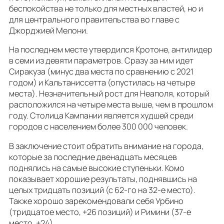
беспокойства не только для местных властей, но и
для центрального правительства во главе с
Джорджией Мелони.
На последнем месте утвердился Кротоне, антилидер
в семи из девяти параметров. Сразу за ним идет
Сиракуза (минус два места по сравнению с 2021
годом) и Кальтаниссетта (опустилась на четыре
места). Незначительный рост для Неаполя, который
расположился на четыре места выше, чем в прошлом
году. Столица Кампании является худшей среди
городов с населением более 300 000 человек.
В заключение стоит обратить внимание на города,
которые за последние двенадцать месяцев
поднялись на самые высокие ступеньки. Комо
показывает хорошие результаты, поднявшись на
целых тридцать позиций (с 62-го на 32-е место).
Также хорошо зарекомендовали себя Урбино
(тридцатое место, +26 позиций) и Римини (37-е
место, +24).