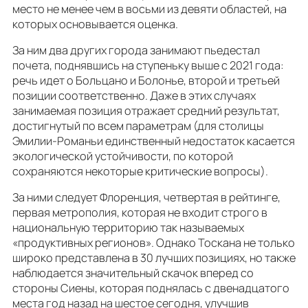
место не менее чем в восьми из девяти областей, на
которых основывается оценка.
За ним два других города занимают пьедестал
почета, поднявшись на ступеньку выше с 2021 года:
речь идет о Больцано и Болонье, второй и третьей
позиции соответственно. Даже в этих случаях
занимаемая позиция отражает средний результат,
достигнутый по всем параметрам (для столицы
Эмилии-Романьи единственный недостаток касается
экологической устойчивости, по которой
сохраняются некоторые критические вопросы).
За ними следует Флоренция, четвертая в рейтинге,
первая метрополия, которая не входит строго в
национальную территорию так называемых
«продуктивных регионов». Однако Тоскана не только
широко представлена в 30 лучших позициях, но также
наблюдается значительный скачок вперед со
стороны Сиены, которая поднялась с двенадцатого
места год назад на шестое сегодня, улучшив