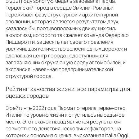
В 2021 году золотую медаль завоевала Парма.
Герцогский город в сердце Эмилии-Романьи
переживает фазу структурной и архитектурной
эволюции, которая является результатом двух,
казалось бы, противоположных движущих сил:
экологизм, которого так желает команда Федерико
Пиццаротти, за десять лет своего правления
увеличившая количество велосипедных дорожек и
сделавшая центр города недоступным для
загрязняющих окружающую среду автомобилей, и
экспансия, навеянная предпринимательской
структурой города.
Рейтинг качества жизни: все параметры для
оценки городов
В рейтинге 2022 года Парма потеряла первенство
Италии по уровню жизни и опустилась на седьмое
место. Этот скачок назад является результатом
совместного действия нескольких факторов, на
которых и основана оценка, высказанная Italia Oggi.