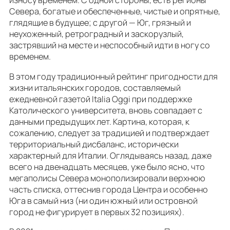
износу временем. С одной стороны, есть регионы
Севера, богатые и обеспеченные, чистые и опрятные,
глядящие в будущее; с другой — Юг, грязный и
неухоженный, ретроградный и заскорузлый,
застрявший на месте и неспособный идти в ногу со
временем.
В этом году традиционный рейтинг пригодности для
жизни итальянских городов, составляемый
ежедневной газетой Italia Oggi при поддержке
Католического университета, вновь совпадает с
данными предыдущих лет. Картина, которая, к
сожалению, следует за традицией и подтверждает
территориальный дисбаланс, исторически
характерный для Италии. Оглядываясь назад, даже
всего на двенадцать месяцев, уже было ясно, что
мегаполисы Севера монополизировали верхнюю
часть списка, оттеснив города Центра и особенно
Юга в самый низ (ни один южный или островной
город не фигурирует в первых 32 позициях).