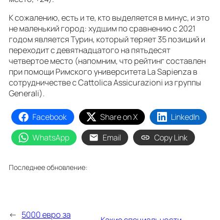
К сожалению, есть и те, кто выделяется в минус, и это
не маленький город: худшим по сравнению с 2021
годом является Турин, который теряет 35 позиций и
переходит с девятнадцатого на пятьдесят
четвертое место (напомним, что рейтинг составлен
при помощи Римского университета La Sapienza в
сотрудничестве с Cattolica Assicurazioni из группы
Generali).
Facebook
Share on X
LinkedIn
WhatsApp
Email
Copy Link
Последнее обновление:
←
5000 евро за
Какие специальности