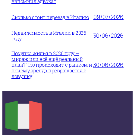
напомнил адвокат
09/07/2026
Сколько стоит переезд в Италию
Недвижимость в Италии в 2026
30/06/2026
году
Покупка жилья в 2026 году —
мираж или всё ещё реальный
30/06/2026
план? Что происходит с рынком и
почему аренда превращается в
ловушку