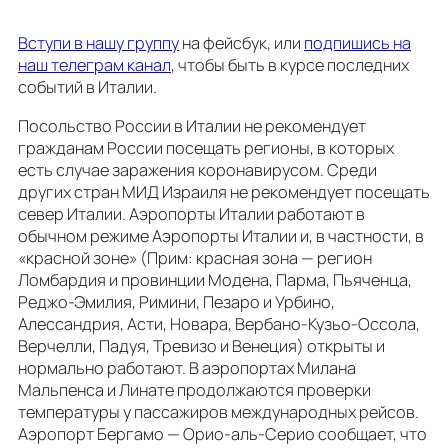
Вступи в нашу группу
на фейсбук, или
подпишись на
наш телеграм канал
, чтобы быть в курсе последних
событий в Италии.
Посольство России в Италии не рекомендует
гражданам России посещать регионы, в которых
есть случае заражения коронавирусом. Сpеди
других стран МИД Израиля не рекомендует посещать
север Италии. Аэропорты Италии работают в
обычном режиме Аэропорты Италии и, в частности, в
«красной зоне» (Прим: красная зона — регион
Ломбардия и провинции Модена, Парма, Пьяченца,
Реджо-Эмилия, Римини, Пезаро и Урбино,
Алессандрия, Асти, Новара, Вербано-Кузьо-Оссола,
Верчелли, Падуя, Тревизо и Венеция) открыты и
нормально работают. В аэропортах Милана
Мальпенса и Линате продолжаются проверки
температуры у пассажиров международных рейсов.
Аэропорт Бергамо — Орио-аль-Серио сообщает, что