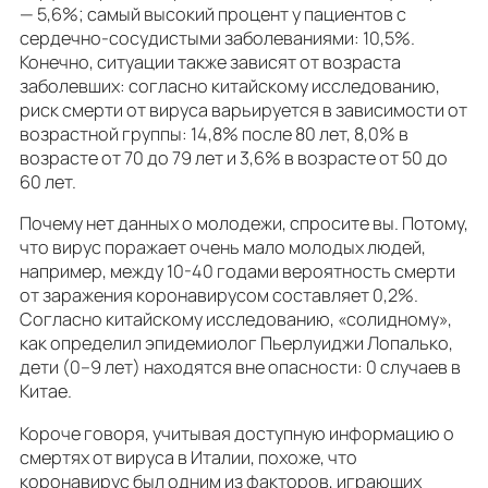
— 5,6%; самый высокий процент у пациентов с
сердечно-сосудистыми заболеваниями: 10,5%.
Конечно, ситуации также зависят от возраста
заболевших: согласно китайскому исследованию,
риск смерти от вируса варьируется в зависимости от
возрастной группы: 14,8% после 80 лет, 8,0% в
возрасте от 70 до 79 лет и 3,6% в возрасте от 50 до
60 лет.
Почему нет данных о молодежи, спросите вы. Потому,
что вирус поражает очень мало молодых людей,
например, между 10-40 годами вероятность смерти
от заражения коронавирусом составляет 0,2%.
Согласно китайскому исследованию, «солидному»,
как определил эпидемиолог Пьерлуиджи Лопалько,
дети (0–9 лет) находятся вне опасности: 0 случаев в
Китае.
Короче говоря, учитывая доступную информацию о
смертях от вируса в Италии, похоже, что
коронавирус был одним из факторов, играющих