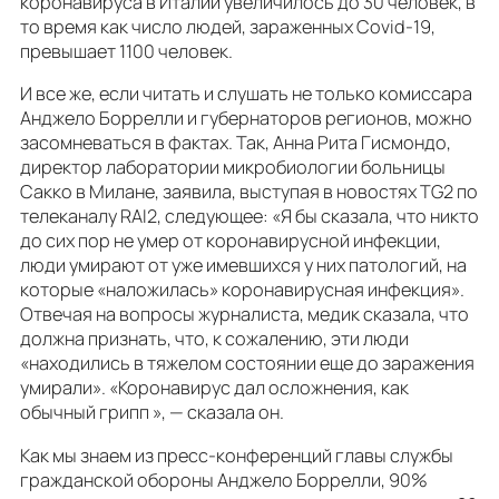
коронавируса в Италии увеличилось до 30 человек, в
то время как число людей, зараженных Covid-19,
превышает 1100 человек.
И все же, если читать и слушать не только комиссара
Анджело Боррелли и губернаторов регионов, можно
засомневаться в фактах. Так, Анна Рита Гисмондо,
директор лаборатории микробиологии больницы
Сакко в Милане, заявила, выступая в новостях TG2 по
телеканалу RAI2, следующее: «Я бы сказала, что никто
до сих пор не умер от коронавирусной инфекции,
люди умирают от уже имевшихся у них патологий, на
которые «наложилась» коронавирусная инфекция».
Отвечая на вопросы журналиста, медик сказала, что
должна признать, что, к сожалению, эти люди
«находились в тяжелом состоянии еще до заражения
умирали». «Коронавирус дал осложнения, как
обычный грипп », — сказала он.
Как мы знаем из пресс-конференций главы службы
гражданской обороны Анджело Боррелли, 90%