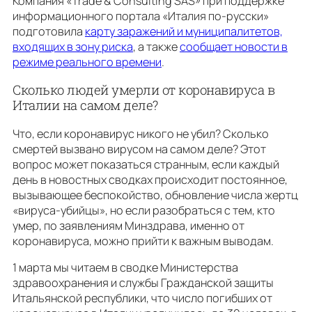
Компания «Trade & Consulting SAS» при поддержке
информационного портала «Италия по-русски»
подготовила
карту заражений и муниципалитетов,
входящих в зону риска
, а также
сообщает новости в
режиме реального времени
.
Сколько людей умерли от коронавируса в
Италии на самом деле?
Что, если коронавирус никого не убил? Сколько
смертей вызвано вирусом на самом деле? Этот
вопрос может показаться странным, если каждый
день в новостных сводках происходит постоянное,
вызывающее беспокойство, обновление числа жертц
«вируса-убийцы», но если разобраться с тем, кто
умер, по заявлениям Минздрава, именно от
коронавируса, можно прийти к важным выводам.
1 марта мы читаем в сводке Министерства
здравоохранения и службы Гражданской защиты
Итальянской республики, что число погибших от