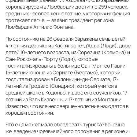
официальным данным Минздрава число зараженных
коронавирусом в Ломбардии достигло 259 человек,
среди них несовершеннолетние, у которых инфекция
протекает легче, — заявил президент региона
Ломбардия Аттилио Фонтана.
По состоянию на 26 февраля Заражены семь детей:
4-летняя девочка из Кастильоне-д’Адда (Лоди), двое
детей 10-летнего возраста, из Сорезина (Кремона) и
Сан-Рокко-аль-Порту (Лоди), которые
госпитализированы в больнице Сан-Маттео Павии,
15-летний юноша из Сериате (Бергамо), который
госпитализирован в Болоньини-ди-Сериате, 17-
летний из Гродзио (Сондрио), который учится в
средней школе в Кодоньо, и двое его соучеников, 17-
летний из Валь Киавенны и 17-летний из Монтаньи.
Известно, что все несовершеннолетние находятся в
хорошем состоянии.
Что еще может мало обрадовать туриста? Конечно
же, введение чрезвычайного положения в регионе и