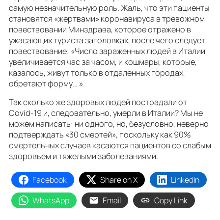
самую незначительную роль. Жаль, что эти пациенты
становятся «жертвами» коронавируса в тревожном
повествовании Минздрава, которое отражено в
ужасающих туриста заголовках, после чего следует
повествование: «Число зараженных людей в Италии
увеличивается час за часом, и кошмары, которые,
казалось, живут только в отдаленных городах,
обретают форму… ».
Так сколько же здоровых людей пострадали от
Covid-19 и, следовательно, умерли в Италии? Мы не
можем написать: ни одного, но, безусловно, неверно
подтверждать «30 смертей», поскольку как 90%
смертельных случаев касаются пациентов со слабым
здоровьем и тяжелыми заболеваниями.
Facebook
Share on X
LinkedIn
WhatsApp
Email
Copy Link