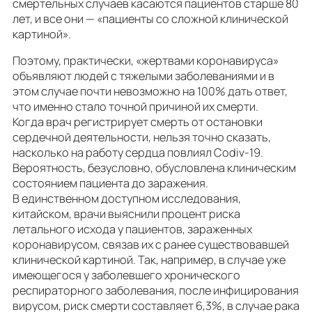
смертельных случаев касаются пациентов старше 80
лет, и все они — «пациенты со сложной клинической
картиной».
Поэтому, практически, «жертвами коронавируса»
объявляют людей с тяжелыми заболеваниями и в
этом случае почти невозможно на 100% дать ответ,
что именно стало точной причиной их смерти.
Когда врач регистрирует смерть от остановки
сердечной деятельности, нельзя точно сказать,
насколько на работу сердца повлиял Codiv-19.
Вероятность, безусловно, обусловлена клиническим
состоянием пациента до заражения.
В единственном доступном исследования,
китайском, врачи выяснили процент риска
летального исхода у пациентов, зараженных
коронавирусом, связав их с ранее существовавшей
клинической картиной. Так, например, в случае уже
имеющегося у заболевшего хронического
респираторного заболевания, после инфицирования
вирусом, риск смерти составляет 6,3%, в случае рака