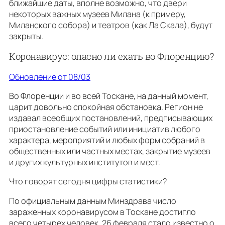
ближайшие даты, вполне возможно, что двери
некоторых важных музеев Милана (к примеру,
Миланского собора) и театров (как Ла Скала), будут
закрыты.
Коронавирус: опасно ли ехать во Флоренцию?
Обновление от 08/03
Во Флоренции и во всей Тоскане, на данный момент,
царит довольно спокойная обстановка. Регион не
издавал всеобщих постановлений, предписывающих
приостановление событий или инициатив любого
характера, мероприятий и любых форм собраний в
общественных или частных местах, закрытие музеев
и других культурных институтов и мест.
Что говорят сегодня цифры статистики?
По официальным данным Минздрава число
зараженных коронавирусом в Тоскане достигло
всего четырех человек. 26 февраля стало известно о