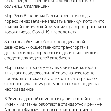
в больнице», — говорится в ежедневном отчете
больницы Спалланцани.
Мэр Рима Вирджиния Раджи, в свою очередь,
порекомендовала «не впадать в панику», потому что
«никакой критической ситуации с распространением
коронавируса CoVid-19 в городе нет».
Затем она объявил об «экстраординарной
дезинфекции общественного транспорта» в
дополнение к распределению дезинфицирующих
средств для водителей автобусов.
Мэр назвала тревогу местных жителей, которая
«вызвала парадоксальный спрос на некоторые
продукты в аптеках настолько, что это привело к
экспоненциальному росту цен на те же продукты»,
неоправданной.
В Риме, на данный момент, ситуация спокойная, все
музеи и магазины работают в стандартном режиме.
Аэропорт Фьюмичино полностью оперативен.