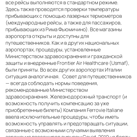
все рейсы выполняются в стандартном режиме.
Здесь также проводятся проверки температуры
прибывающих с помощью лазерных термометров
(международные рейсы, а также для пассажиров,
прибывающих из Рима Фьюмичино). Все магазины
аэропорта открыты и доступны для
путешественников. Как и в других национальных
аэропортах, процедуры, установленные
Министерством здравоохранения и гражданской
защиты и внедренные Frontier Air Healthcare (Usmaf),
были приняты. Во всех других аэропортах Италии
ситуация аналогичная. Совет для путешественников
— всегда соблюдать нормы поведения,
рекомендованные Министерством
здравоохранения. Железнодорожный транспорт (и
возможность получить компенсацию за уже
приобретенные билеты) Компания Ferrovie Italiane
ввела исключительные процедуры, чтобы иметь
возможность управлять и предотвращать ситуации,
связанные с возможными случаями выявления
заражения пассажиров вирусом Covid-2019 на борту