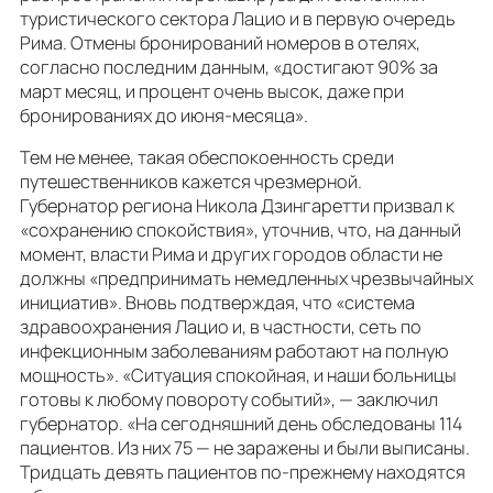
туристического сектора Лацио и в первую очередь
Рима. Отмены бронирований номеров в отелях,
согласно последним данным, «достигают 90% за
март месяц, и процент очень высок, даже при
бронированиях до июня-месяца».
Тем не менее, такая обеспокоенность среди
путешественников кажется чрезмерной.
Губернатор региона Никола Дзингаретти призвал к
«сохранению спокойствия», уточнив, что, на данный
момент, власти Рима и других городов области не
должны «предпринимать немедленных чрезвычайных
инициатив». Вновь подтверждая, что «система
здравоохранения Лацио и, в частности, сеть по
инфекционным заболеваниям работают на полную
мощность». «Ситуация спокойная, и наши больницы
готовы к любому повороту событий», — заключил
губернатор. «На сегодняшний день обследованы 114
пациентов. Из них 75 — не заражены и были выписаны.
Тридцать девять пациентов по-прежнему находятся