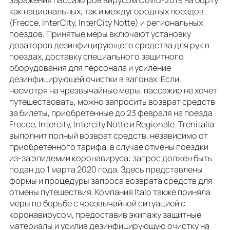
как национальных, так и междугородных поездов
(Frecce, InterCity, InterCity Notte) и региональных
поездов. Принятые меры включают установку
дозаторов дезинфицирующего средства для рук в
поездах, доставку специального защитного
оборудования для персонала и усиление
дезинфицирующей очистки в вагонах. Если,
несмотря на чрезвычайные меры, пассажир не хочет
путешествовать, можно запросить возврат средств
за билеты, приобретенные до 23 февраля на поезда
Frecce, Intercity, Intercity Notte и Regionale. Trenitalia
выполнит полный возврат средств, независимо от
приобретенного тарифа, в случае отмены поездки
из-за эпидемии коронавируса: запрос должен быть
подан до 1 марта 2020 года. Здесь представлены
формы и процедуры запроса возврата средств для
отмены путешествия. Компания Italo также приняла
меры по борьбе с чрезвычайной ситуацией с
коронавирусом, предоставив экипажу защитные
материалы и усилив дезинфицирующую очистку на