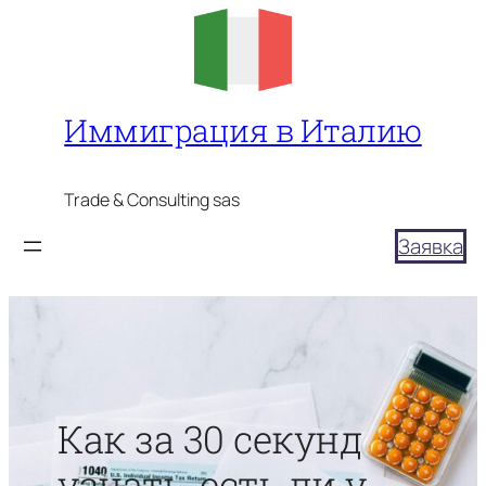
Перейти
к
содержимому
Иммиграция в Италию
Trade & Consulting sas
Заявка
Как за 30 секунд
узнать, есть ли у