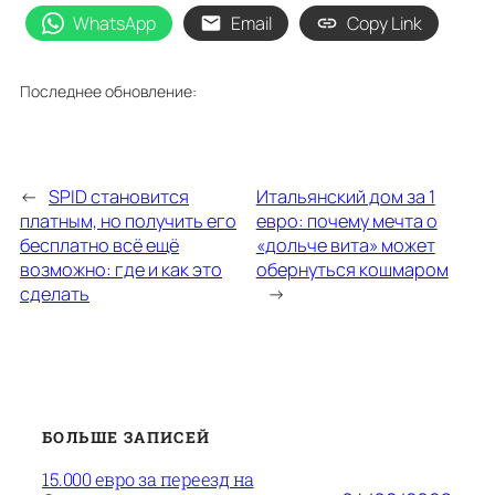
WhatsApp
Email
Copy Link
Последнее обновление:
←
SPID становится
Итальянский дом за 1
платным, но получить его
евро: почему мечта о
бесплатно всё ещё
«дольче вита» может
возможно: где и как это
обернуться кошмаром
сделать
→
БОЛЬШЕ ЗАПИСЕЙ
15.000 евро за переезд на