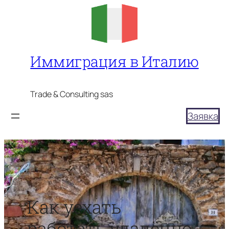
Перейти
к
содержимому
Иммиграция в Италию
Trade & Consulting sas
Заявка
Как уехать
работать удалённо