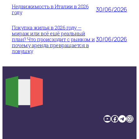
Недвижимость в Италии в 2026
30/06/2026
году
Покупка жилья в 2026 году —
мираж или всё ещё реальный
30/06/2026
план? Что происходит с рынком и
почему аренда превращается в
ловушку
YouTube
Facebook
Telegram
Instagram