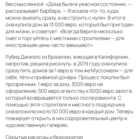
бессмысленной. «Дома были в ужасном состоянии, —
рассказывает Барбара. — Я искала что-то, куда
можно въехать сразу, а не строить с нуля». В итоге
она купила дом за 13 000 евро, который был пригоден
для жизни, и советует: «Всегда берите несколько
смет и торгуйтесь с местными строителями — для
иностранцев цены часто завышают».
Рубиа Даниэлс из Бразилии, живущая в Калифорнии,
напротив, решила рискнуть: в 2019 году она купила
сразу пять домов за 1 евро в том же Муссомели — для
себя, тёти и приёмной дочери. Процесс покупки был
прозрачным: 1 евро за дом, 3000 евро на
оформление, 500 евро агентству и 5000 евро залога,
который возвращается только после ремонта. С
помощью зятя-строителя и местного подрядчика
она вложила около 50 000 евро в каждый дом. Теперь
планирует открыть в них оздоровительный центр и
художественную галерею.
Скрытые расходы и бюрократия