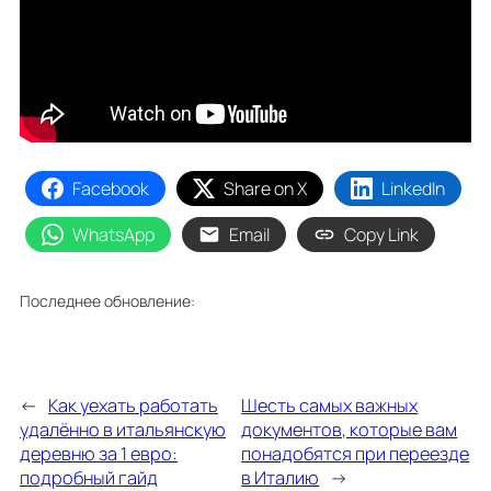
Facebook
Share on X
LinkedIn
WhatsApp
Email
Copy Link
Последнее обновление:
←
Как уехать работать
Шесть самых важных
удалённо в итальянскую
документов, которые вам
деревню за 1 евро:
понадобятся при переезде
подробный гайд
в Италию
→