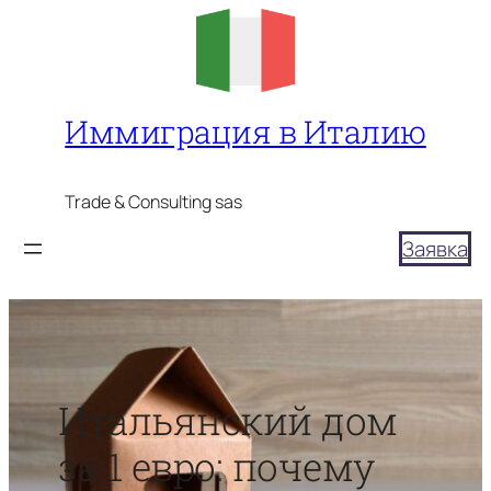
Перейти
к
содержимому
Иммиграция в Италию
Trade & Consulting sas
Заявка
Итальянский дом
за 1 евро: почему