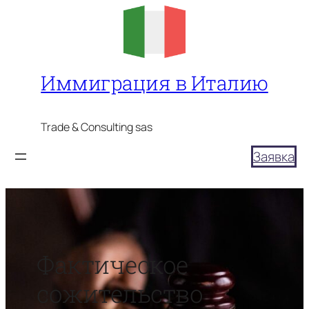
Перейти
к
содержимому
Иммиграция в Италию
Trade & Consulting sas
Заявка
Фактическое
сожительство