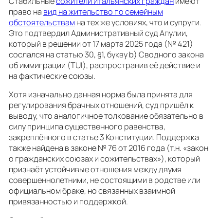
Стабильные
сожители итальянских граждан
имеют
право на
вид на жительство по семейным
обстоятельствам
на тех же условиях, что и супруги.
Это подтвердил Административный суд Апулии,
который в решении от 17 марта 2025 года (№ 421)
сослался на статью 30, §1, букву b) Сводного закона
об иммиграции (TUI), распространив её действие и
на фактические союзы.
Хотя изначально данная норма была принята для
регулирования брачных отношений, суд пришёл к
выводу, что аналогичное толкование обязательно в
силу принципа существенного равенства,
закреплённого в статье 3 Конституции. Поддержка
также найдена в законе № 76 от 2016 года (т.н. «закон
о гражданских союзах и сожительствах»), который
признаёт устойчивые отношения между двумя
совершеннолетними, не состоящими в родстве или
официальном браке, но связанных взаимной
привязанностью и поддержкой.