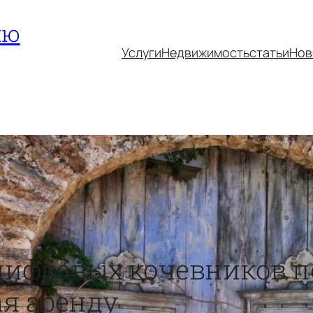
ию
Услуги
Недвижимость
статьи
Нов
цифровых кочевников п
ая аренду