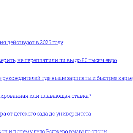
вия действуют в 2026 году
ерить, не переплатили ли вы до 80 тысяч евро
руководителей: где выше зарплаты и быстрее карь
ксированная или плавающая ставка?
а от детского сада до университета
кон и почему дело Роджеро вызвало споры