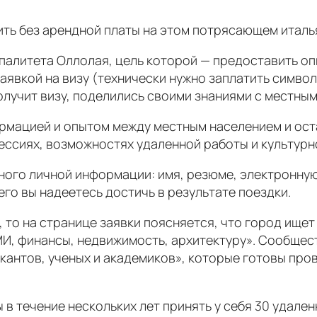
ить без арендной платы на этом потрясающем итал
палитета Оллолая, цель которой — предоставить о
аявкой на визу (технически нужно заплатить символи
получит визу, поделились своими знаниями с местны
рмацией и опытом между местным населением и ос
ессиях, возможностях удаленной работы и культур
ого личной информации: имя, резюме, электронную 
его вы надеетесь достичь в результате поездки.
у, то на странице заявки поясняется, что город ищ
МИ, финансы, недвижимость, архитектуру». Сообщес
кантов, ученых и академиков», которые готовы про
в течение нескольких лет принять у себя 30 удален