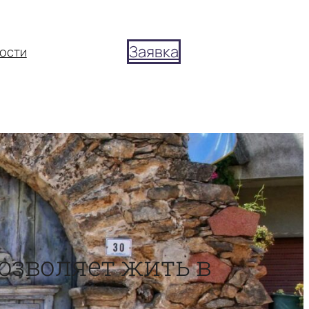
Заявка
ости
озволяет жить в