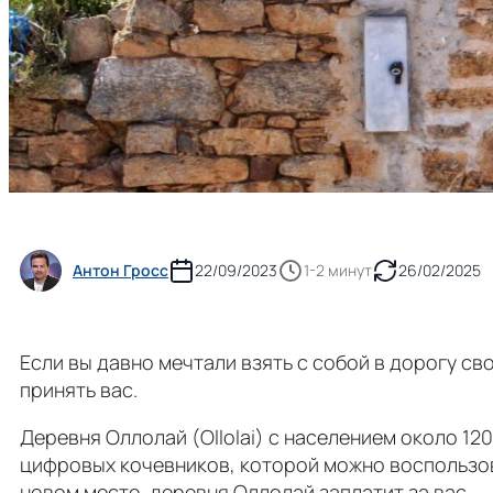
Антон Гросс
22/09/2023
1-2 минут
26/02/2025
Если вы давно мечтали взять с собой в дорогу с
принять вас.
Деревня Оллолай (Ollolai) с населением около 1
цифровых кочевников, которой можно воспользов
новом месте, деревня Оллолай заплатит за вас.