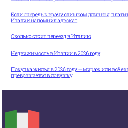
Если очередь к врачу слишком длинная, платит
Италии напомнил адвокат
Сколько стоит переезд в Италию
Недвижимость в Италии в 2026 году
Покупка жилья в 2026 году — мираж или всё е
превращается в ловушку