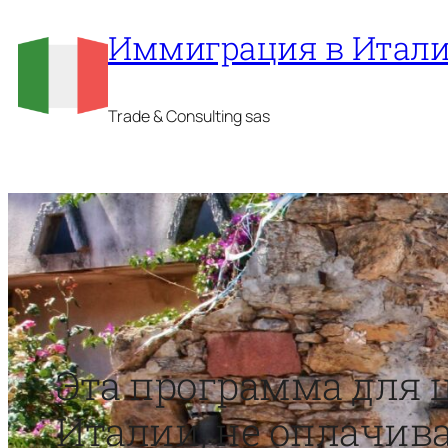
Перейти
Иммиграция в Итал
к
содержимому
Trade & Consulting sas
Эта программа для 
Италии, не оплачив