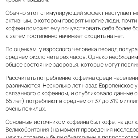
Обычно этот стимулирующий эффект наступает меж
активным, о котором говорят многие люди, почт
кофеин поможет ему почувствовать себя более б
а затем постепенно начинает сходить на нет.
По оценкам, у взрослого человека период полура
среднем около четырех часов. Однако необходимо
общее состояние здоровья, которые могут повли
Рассчитать потребление кофеина среди населения 
различаются. Несколько лет назад Европейское 
связанного с кофеином, и опубликовало данные о
65 лет) потребляют в среднем от 37 до 319 милл
очень пожилых.
Основным источником кофеина был кофе, на долю
Великобритания (на момент проведения исследов
между странами были обнаружены в подростковой 