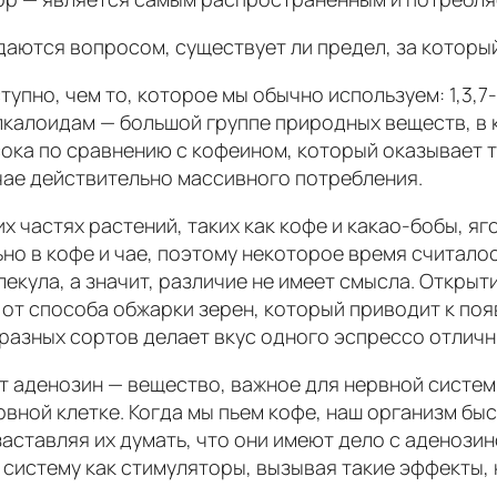
даются вопросом, существует ли предел, за которы
упно, чем то, которое мы обычно используем: 1,3,7
калоидам — большой группе природных веществ, в к
сока по сравнению с кофеином, который оказывает 
чае действительно массивного потребления.
 частях растений, таких как кофе и какао-бобы, яг
но в кофе и чае, поэтому некоторое время считалос
олекула, а значит, различие не имеет смысла. Открыт
т от способа обжарки зерен, который приводит к по
разных сортов делает вкус одного эспрессо отличн
т аденозин — вещество, важное для нервной систем
рвной клетке. Когда мы пьем кофе, наш организм б
заставляя их думать, что они имеют дело с аденози
 систему как стимуляторы, вызывая такие эффекты,