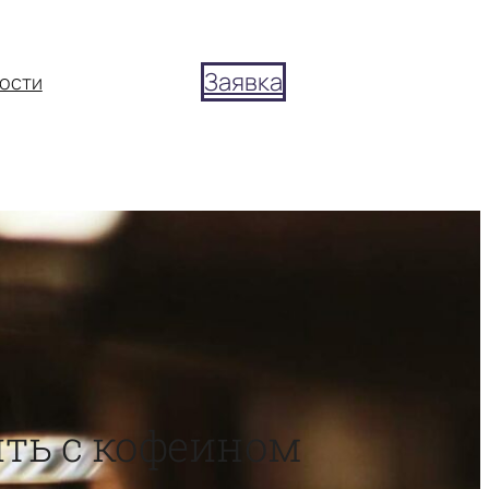
Заявка
ости
ить с кофеином