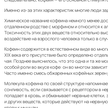
Именно из-за этих характеристик многие люди за
Химическое название кофеина немного менее дост
отдаленном родстве с морфином и относится к ал
Токсичность этих двух веществ относительно вы
воздействие на взрослого человека только в слу
Кофеин содержится в естественном виде во многих
XIX века его присутствие было определено отдель
чая. Позднее выяснилось, что это одна и та же м
особой роли во вкусе кофе: он во многом зависи
Часто именно смесь обжаренных кофейных зерен 
Молекула кофеина по своей структуре напоминае
сонливость, если связывается с рецептором в не
попадает в кровь, и обманывает нервные клетки, 
и других веществ, которые действуют на нервную
крови к мышцам.