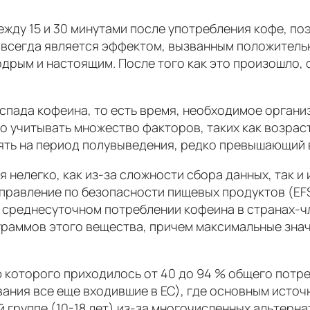
ду 15 и 30 минутами после употребления кофе, поэ
и всегда является эффектом, вызванным положитель
одрым и настоящим. После того как это произошло,
спада кофеина, то есть время, необходимое органи
 учитывать множество факторов, таких как возраст
ять на период полувыведения, редко превышающий 
нелегко, как из-за сложности сбора данных, так и и
управление по безопасности пищевых продуктов (EF
 среднесуточном потреблении кофеина в странах-чле
играммов этого вещества, причем максимальные зна
 которого приходилось от 40 до 94 % общего потр
ания все еще входившие в ЕС), где основным источ
группе (10-18 лет) из-за многочисленных альтерна