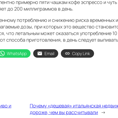
лентно примерно пяти чашкам кофе эспрессо и чуть
ет до 200 миллиграммов в день.
венному потреблению и снижению риска временных 
агаемые дозы, при которых это вещество становитс
ся, что летальным может оказаться употребление 10
от способа приготовления, в день следует выпивать
WhatsApp
Email
Copy Link
иво и
Почему «дешевая» итальянская недви
дороже, чем вы рассчитывали
→