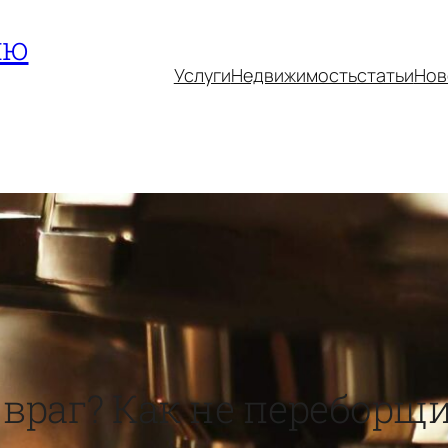
ию
Услуги
Недвижимость
статьи
Нов
 враг? Как не переборщ