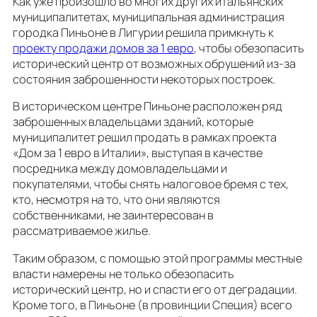
Как уже произошло во многих других итальянских
муниципалитетах, муниципальная администрация
городка Пиньоне в Лигурии решила примкнуть к
проекту продажи домов за 1 евро
, чтобы обезопасить
исторический центр от возможных обрушений из-за
состояния заброшенности некоторых построек.
В историческом центре Пиньоне расположен ряд
заброшенных владельцами зданий, которые
муниципалитет решил продать в рамках проекта
«Дом за 1 евро в Италии», выступая в качестве
посредника между домовладельцами и
покупателями, чтобы снять налоговое бремя с тех,
кто, несмотря на то, что они являются
собственниками, не заинтересован в
рассматриваемое жилье.
Таким образом, с помощью этой программы местные
власти намерены не только обезопасить
исторический центр, но и спасти его от деградации.
Кроме того, в Пиньоне (в провинции Специя) всего