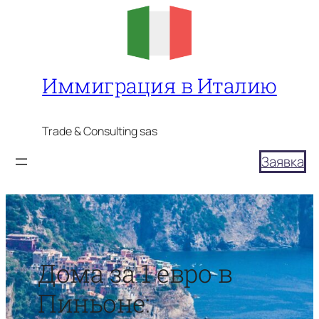
Перейти
к
содержимому
Иммиграция в Италию
Trade & Consulting sas
Заявка
Дома за 1 евро в
Пиньоне: